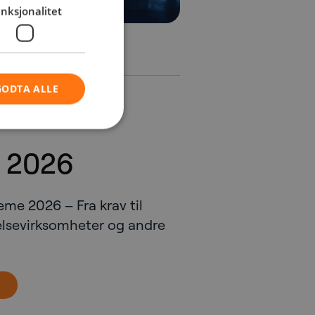
nksjonalitet
GODTA ALLE
 2026
me 2026 – Fra krav til
elsevirksomheter og andre