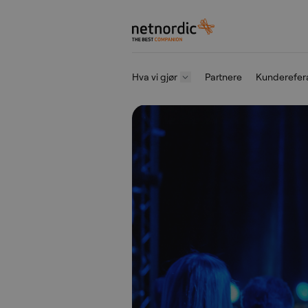
NetNordic Norway
Hva vi gjør
Partnere
Kunderefer
Gå til innhold