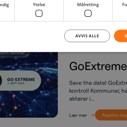
endig
Ytelse
Målretting
Fu
AVVIS ALLE
2026-09-03
Event/Seminar
GoExtreme
Save the date! GoExtre
kontroll Kommuner, h
aktører i...
Lær mer
Registrer deg