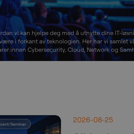
vordan vi kan hjelpe deg med å utnytte dine IT-løs
å være i forkant av teknologien. Her har vi samlet v
rer innen Cybersecurity, Cloud, Network og Sam
2026-08-25
Event/Seminar