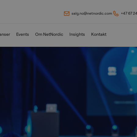
salg.no@netnordic.com
+47 67 2
anser
Events
Om NetNordic
Insights
Kontakt