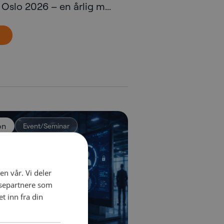
a Oslo 2026 – en årlig m...
on
Event/Seminar
en vår. Vi deler
ysepartnere som
 inn fra din