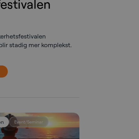
estivalen
erhetsfestivalen
lir stadig mer komplekst.
on
Event/Seminar