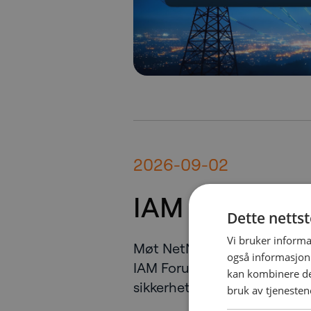
2026-09-02
IAM Forum 2
Dette netts
Vi bruker informa
Møt NetNordic på IAM Foru
også informasjon
IAM Forum Identitet har blit
kan kombinere de
sikkerhetsgrensen....
bruk av tjenesten