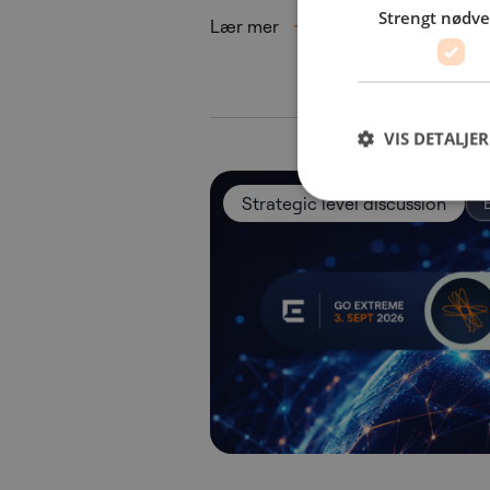
Strengt nødv
Lær mer
Registrer deg
VIS DETALJER
Strategic level discussion