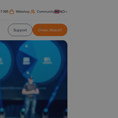
NO
47 365
Webshop
Community
Support
Under Attack?