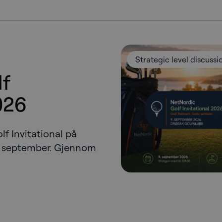
Strategic level discussi
lf
026
f Invitational på
. september. Gjennom