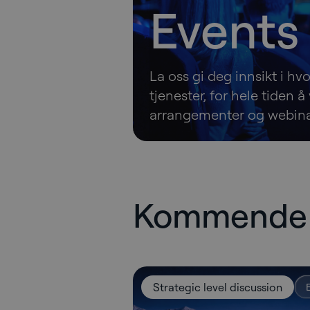
Events
La oss gi deg innsikt i h
tjenester, for hele tiden 
arrangementer og webina
Kommende
Strategic level discussion