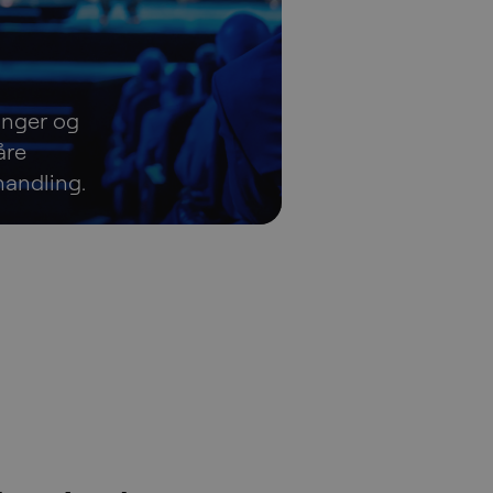
ninger og
åre
handling.