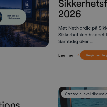
Sikkerhetsf
2026
Møt NetNordic på Sikk
Sikkerhetslandskapet b
Samtidig øker ...
Lær mer
Registrer deg
Strategic level discussi
tions