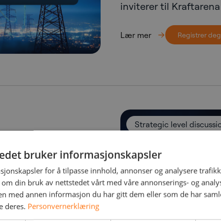
inviterer til Kraftaren
Lær mer
Registrer deg
Strategic level discussi
026
tedet bruker informasjonskapsler
sjonskapsler for å tilpasse innhold, annonser og analysere trafikk
m Møt NetNordic på
 om din bruk av nettstedet vårt med våre annonserings- og anal
t den nye
n med annen informasjon du har gitt dem eller som de har samlet
e deres.
Personvernerklæring