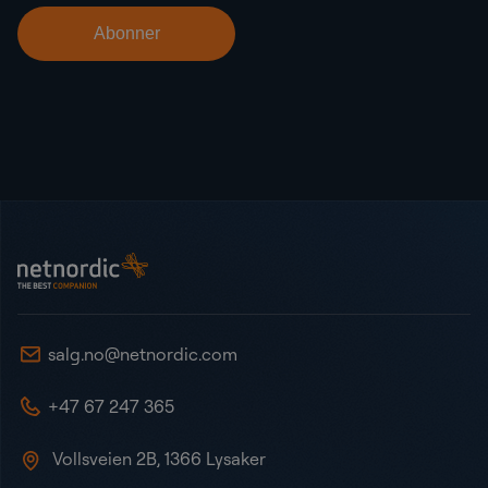
Bunntekst
NetNordic Norway
salg.no@netnordic.com
+47 67 247 365
Vollsveien 2B, 1366 Lysaker