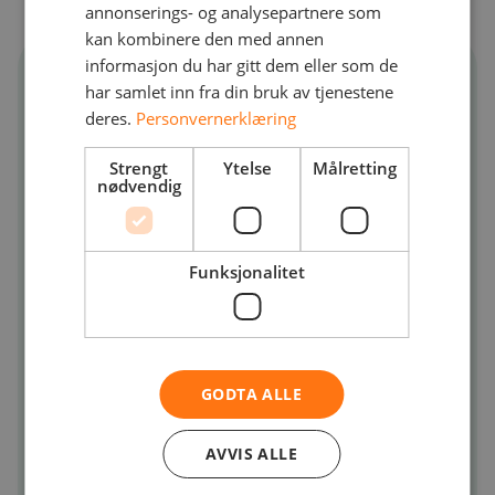
annonserings- og analysepartnere som
kan kombinere den med annen
informasjon du har gitt dem eller som de
Den tredje og siste forsvarslinjen
har samlet inn fra din bruk av tjenestene
deres.
Personvernerklæring
Smart sikkerhetskopiering:
Med
markedsledende løsninger for
Strengt
Ytelse
Målretting
nødvendig
sikkerhetskopiering tilbyr vi ikke bare
toppmoderne teknologi for
databeskyttelse, vi hjelper deg også
Funksjonalitet
med å implementere disse systemene
eller levere dem som en administrert
tjeneste.
GODTA ALLE
Overvåking med responstiltak:
NetNordic tilbyr en Security Operations
AVVIS ALLE
Center (SOC)-tjeneste som sikrer