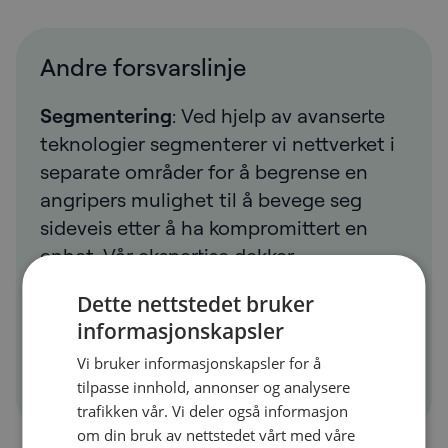
Andre forsvarslinje
Segmentering
: Ved hjelp av avanserte
teknologier segmenterer vi nettverket i
separate områder for å begrense en
angripers mulighet til å bevege seg
sideveis etter å ha kompromittert en
enhet. Vår ekspertise dekker
nettverkssegmentering,
Dette nettstedet bruker
mikrosegmentering for virtuelle servere
informasjonskapsler
og nano-segmentering for
Vi bruker informasjonskapsler for å
applikasjoner og prosesser.
tilpasse innhold, annonser og analysere
trafikken vår. Vi deler også informasjon
om din bruk av nettstedet vårt med våre