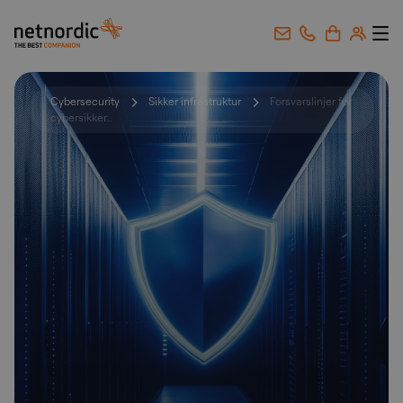
NetNordic Norway
Gå til innhold
Cybersecurity
Sikker infrastruktur
Forsvarslinjer for
cybersikker...