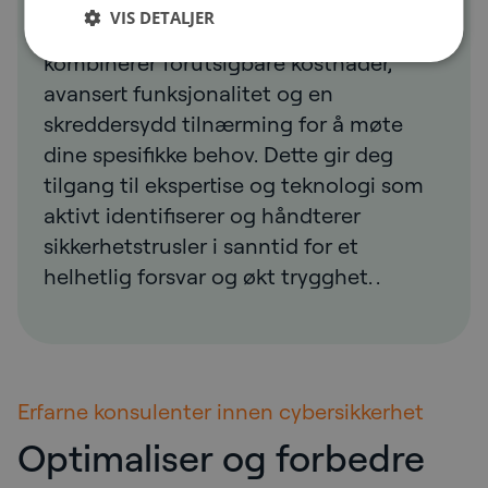
kontinuerlig og pålitelig overvåking av
VIS DETALJER
virksomhetens sikkerhet. Vår tjeneste
kombinerer forutsigbare kostnader,
avansert funksjonalitet og en
skreddersydd tilnærming for å møte
dine spesifikke behov. Dette gir deg
tilgang til ekspertise og teknologi som
aktivt identifiserer og håndterer
sikkerhetstrusler i sanntid for et
helhetlig forsvar og økt trygghet. .
Erfarne konsulenter innen cybersikkerhet
Optimaliser og forbedre