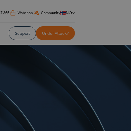
NO
47 365
Webshop
Community
Support
Under Attack?