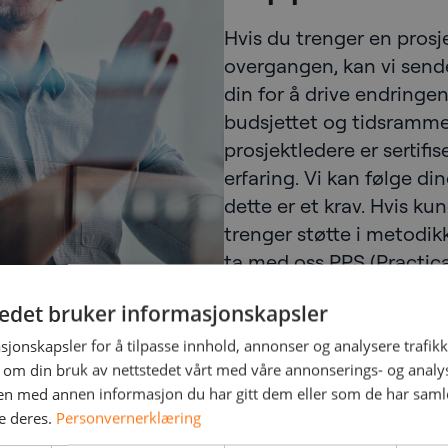
Hvis du trenger en prosje
overgangen, kan vi sende
din for å drive endringe
budsjettet og tidsrammen
prosjektledere er sertifi
erfaring. Vi kan følge d
dette er et krav. Hvis ku
trenger støtte i metodikk
ta med oss PPS (Practical
PRINCE2, samt vår iterat
tedet bruker informasjonskapsler
sjonskapsler for å tilpasse innhold, annonser og analysere trafikk
 om din bruk av nettstedet vårt med våre annonserings- og anal
n med annen informasjon du har gitt dem eller som de har samlet
e deres.
Personvernerklæring