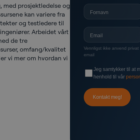
g, med prosjektledelse og
ssursene kan variere fra
itekter og testledere til
ingeniører. Arbeidet vårt
med de tre
ssurser, omfang/kvalitet
ller vi mer om hvordan vi