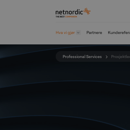
NetNordic Norway
Hva vi gjør
Partnere
Kunderefer
Gå til innhold
Professional Services
Prosjektle