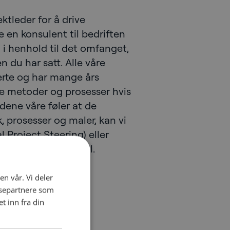
ktleder for å drive
 en konsulent til bedriften
n i henhold til det omfanget,
 du har satt. Alle våre
serte og har mange års
ine metoder og prosesser hvis
ndene våre føler at de
, prosesser og maler, kan vi
 Project Steering) eller
ive utviklingsmodell.
en vår. Vi deler
ysepartnere som
 inn fra din