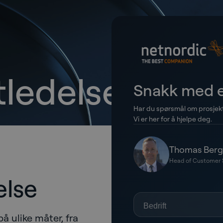
tledelse
Snakk med e
Har du spørsmål om prosjek
Vi er her for å hjelpe deg.
Thomas Berg
Head of Customer 
else
å ulike måter, fra