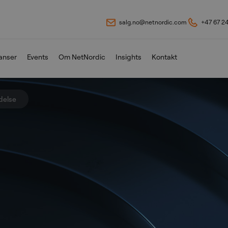
salg.no@netnordic.com
+47 67 2
anser
Events
Om NetNordic
Insights
Kontakt
delse