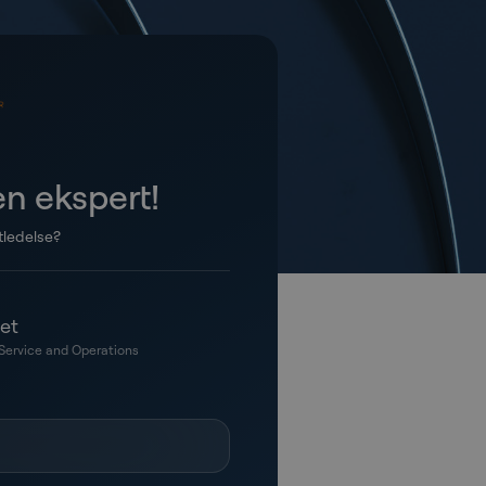
n ekspert!
tledelse?
et
Service and Operations