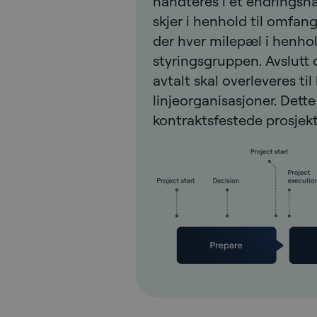
håndteres i et endrings
skjer i henhold til omfang
der hver milepæl i henhol
styringsgruppen. Avslutt o
avtalt skal overleveres t
linjeorganisasjoner. Dette
kontraktsfestede prosjek