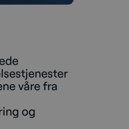
kede
lsestjenester
ne våre fra
ring og