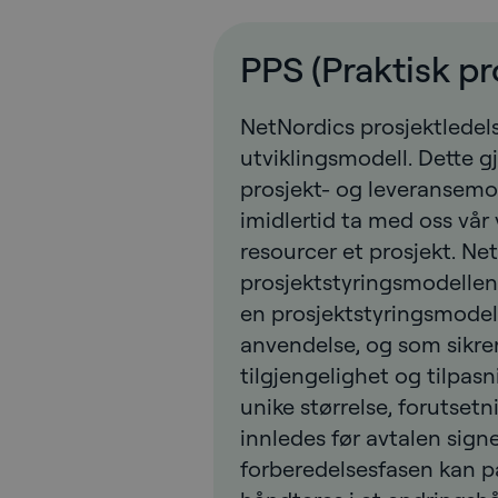
PPS (Praktisk pr
NetNordics prosjektledel
utviklingsmodell. Dette gj
prosjekt- og leveransemo
imidlertid ta med oss vår
resourcer et prosjekt. Ne
prosjektstyringsmodellen 
en prosjektstyringsmodell
anvendelse, og som sikrer
tilgjengelighet og tilpasn
unike størrelse, forutset
innledes før avtalen signe
forberedelsesfasen kan på