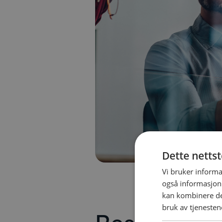
Dette netts
Vi bruker informa
også informasjon
kan kombinere de
bruk av tjenesten