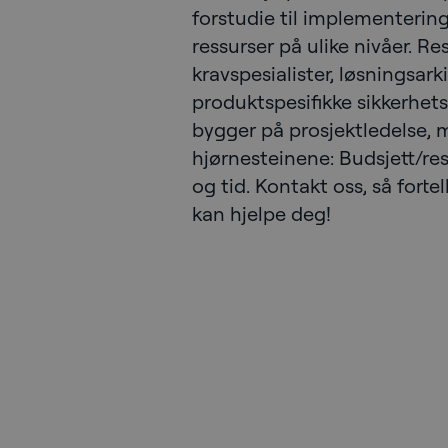
forstudie til implementerin
ressurser på ulike nivåer. Re
kravspesialister, løsningsark
produktspesifikke sikkerhets
bygger på prosjektledelse, 
hjørnesteinene: Budsjett/re
og tid. Kontakt oss, så forte
kan hjelpe deg!