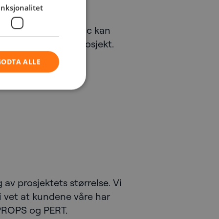
nksjonalitet
kt på land. NetNordic kan
anne opp et helt prosjekt.
GODTA ALLE
 av prosjektets størrelse. Vi
vi vet at kundene våre har
, PROPS og PERT.