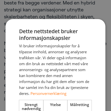
beste fra begge verdener. Med en hybrid
strategi kan organisasjoner utnytte
skalerbarheten og fleksibiliteten i skyen,
samtidig som de opprettholder full kontroll
over sensitive data og systemer.
Dette nettstedet bruker
informasjonskapsler
NetNordics skytjenester er utviklet for å være
Vi bruker informasjonskapsler for å
både skalerbare og fleksible, slik at
tilpasse innhold, annonser og analysere
virksomheter kan tilpasse løsningene etter
trafikken vår. Vi deler også informasjon
hvert som behovene endrer seg. Gjennom
om din bruk av nettstedet vårt med våre
annonserings- og analysepartnere som
personlig rådgivning og kontinuerlig support
kan kombinere den med annen
hjelper NetNordic kundene med å navigere i
informasjon du har gitt dem eller som de
et stadig skiftende skylandskap og sikre
har samlet inn fra din bruk av tjenestene
maksimal verdi fra investeringene i digital
deres.
Personvernerklæring
infrastruktur.
Strengt
Ytelse
Målretting
nødvendig