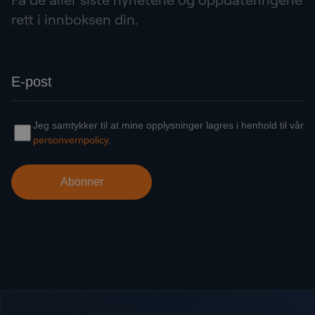
rett i innboksen din.
Bunntekst