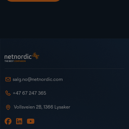
Bunntekst
NetNordic Norway
salg.no@netnordic.com
+47 67 247 365
Vollsveien 2B, 1366 Lysaker