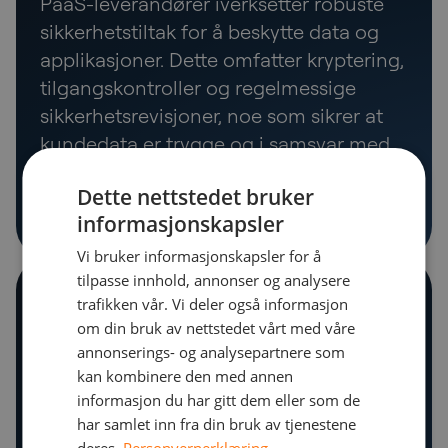
PaaS-leverandører iverksetter robuste
sikkerhetstiltak for å beskytte data og
applikasjoner. Dette omfatter kryptering,
tilgangskontroller og regelmessige
sikkerhetsrevisjoner, noe som sikrer at
kundedata er trygge og i samsvar med
bransjestandarder.
Dette nettstedet bruker
informasjonskapsler
Vi bruker informasjonskapsler for å
tilpasse innhold, annonser og analysere
Automatiske oppdateringer og
trafikken vår. Vi deler også informasjon
vedlikehold
om din bruk av nettstedet vårt med våre
annonserings- og analysepartnere som
PaaS-leverandører håndterer alle
kan kombinere den med annen
informasjon du har gitt dem eller som de
oppdateringer og vedlikeholdsoppgaver,
har samlet inn fra din bruk av tjenestene
slik at plattformen alltid er oppdatert