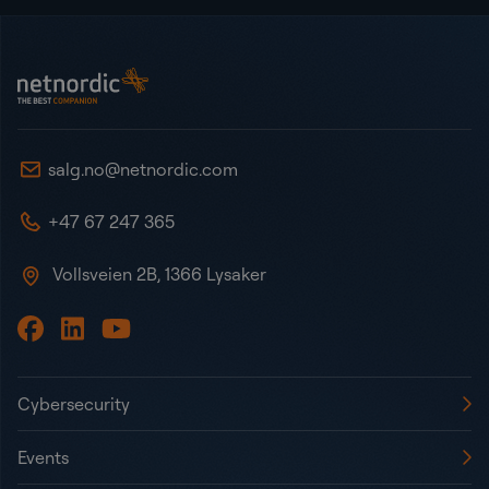
Bunntekst
NetNordic Norway
salg.no@netnordic.com
+47 67 247 365
Vollsveien 2B, 1366 Lysaker
Cybersecurity
Events