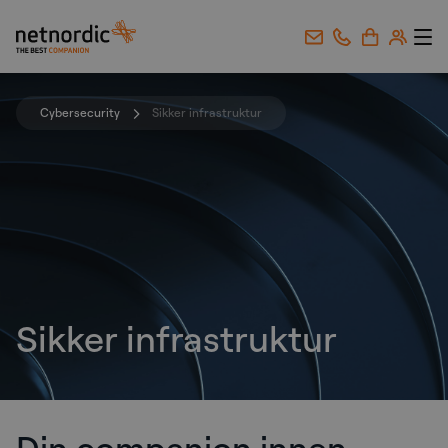
NetNordic Norway
Gå til innhold
Cybersecurity
Sikker infrastruktur
Sikker infrastruktur
Din companion innen