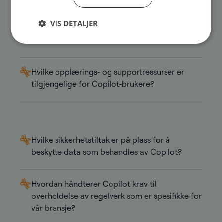
VIS DETALJER
Er Copilot forhindret fra å få tilgang til
sensitive data?
Hvilke opplærings- og supportressurser er
tilgjengelige for Copilot-brukere?
Hvilke sikkerhetstiltak er på plass for å
beskytte data som behandles av Copilot?
Hvordan håndterer Copilot krav til
overholdelse av regelverk som er spesifikke for
vår bransje?