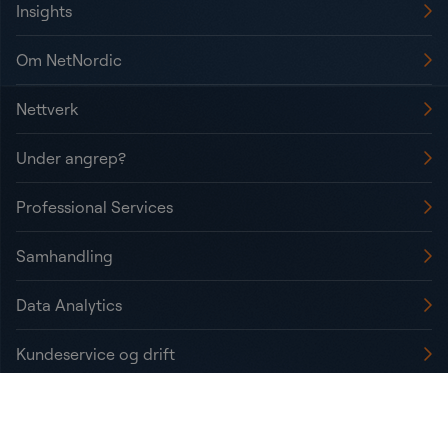
Insights
Om NetNordic
Nettverk
Under angrep?
Professional Services
Samhandling
Data Analytics
Kundeservice og drift
Informasjonskapsler / Cookies
Personvern