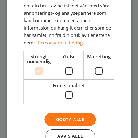
Vil du se hvordan Jeff og teamet hans
om din bruk av nettstedet vårt med våre
løste det? Ta en titt!
annonserings- og analysepartnere som
kan kombinere den med annen
informasjon du har gitt dem eller som de
har samlet inn fra din bruk av tjenestene
deres.
Personvernerklæring
Strengt
Ytelse
Målretting
nødvendig
Funksjonalitet
Hvem kan bruke Copilot og hvordan?
GODTA ALLE
Er Copilot koblet til de riktige datakildene?
AVVIS ALLE