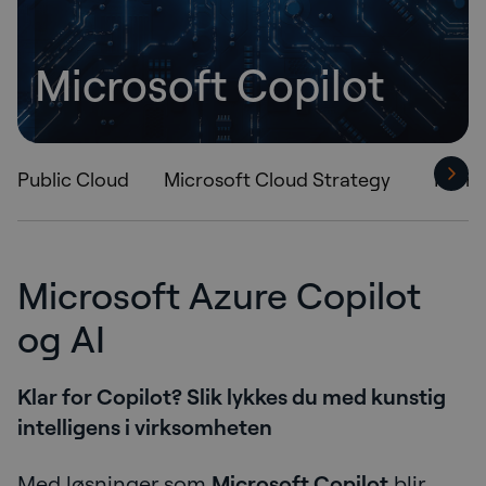
Microsoft Copilot
Public Cloud
Microsoft Cloud Strategy
Micro
Microsoft Azure Copilot
og AI
Klar for Copilot? Slik lykkes du med kunstig
intelligens i virksomheten
Med løsninger som
Microsoft Copilot
blir