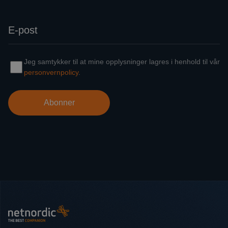
Bunntekst
NetNordic Norway