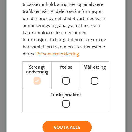
du som kunde oppnår ønskede
tilpasse innhold, annonser og analysere
forretningsresultater er det viktig at vi
trafikken vår. Vi deler også informasjon
kjenner målet for transformasjonen.
om din bruk av nettstedet vårt med våre
annonserings- og analysepartnere som
Målet kan være lavere kostnader, økt
kan kombinere den med annen
smidighet eller økt sikkerhet i
informasjon du har gitt dem eller som de
virksomheten.
har samlet inn fra din bruk av tjenestene
deres.
Personvernerklæring
Når vi kjenner målet med
transformasjonen, starter prosessen
Strengt
Ytelse
Målretting
nødvendig
med å evaluere IT-ressursene dine for å
finne den beste tilnærmingen for å
hoste dem i skyen, gjøre organisasjonen
Funksjonalitet
klar, finne de riktige
implementeringsalternativene, migrere,
sikre og administrere skymiljøet.
GODTA ALLE
La oss hjelpe deg med å planlegge og