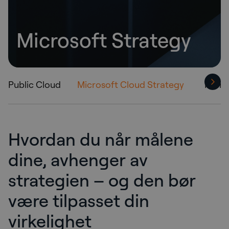
Microsoft Strategy
Public Cloud
Microsoft Cloud Strategy
Micro
Hvordan du når målene
dine, avhenger av
strategien – og den bør
være tilpasset din
virkelighet