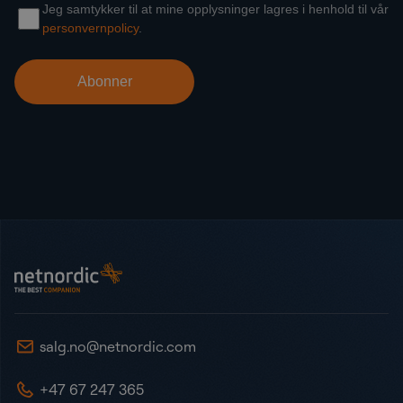
Bunntekst
NetNordic Norway
salg.no@netnordic.com
+47 67 247 365