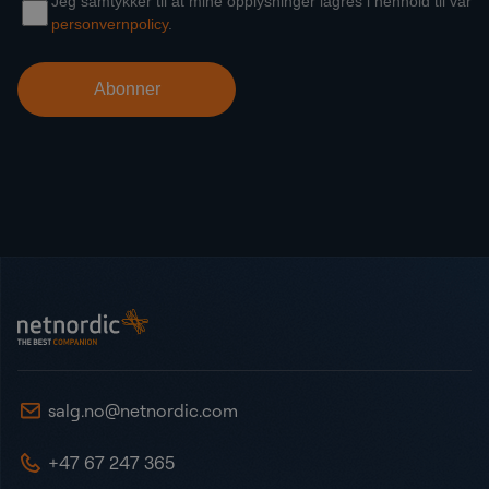
Bunntekst
NetNordic Norway
salg.no@netnordic.com
+47 67 247 365