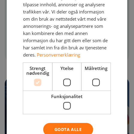
dataene dine hvis noe uforutsett skulle
tilpasse innhold, annonser og analysere
skje.
trafikken vår. Vi deler også informasjon
om din bruk av nettstedet vårt med våre
annonserings- og analysepartnere som
Vi har også full kontroll over hele
kan kombinere den med annen
forsyningskjeden vår, ettersom alt drives
informasjon du har gitt dem eller som de
fra vårt eget datasenter.
har samlet inn fra din bruk av tjenestene
deres.
Personvernerklæring
Strengt
Ytelse
Målretting
nødvendig
Read More
Funksjonalitet
Microsoft 365
GODTA ALLE