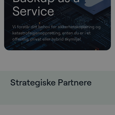
Service
Vi forstår ditt behov for sikkerhetskopiering og
katastrofegjenoppretting, enten du er i et
offentlig, privat eller hybrid skymiljø!
Strategiske Partnere