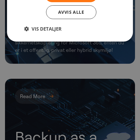
Backup
AVVIS ALLE
VIS DETALJER
Vi forstår ditt behov for smart
sikkerhetskopiering for Microsoft 365, enten du
er i et offentlig, privat eller hybrid skymiljø!
Read More
Backup as a