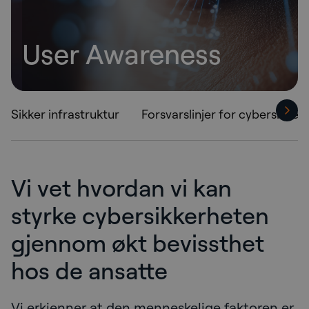
User Awareness
Sikker infrastruktur
Forsvarslinjer for cybersikker
Vi vet hvordan vi kan
styrke cybersikkerheten
gjennom økt bevissthet
hos de ansatte
Vi erkjenner at den menneskelige faktoren er