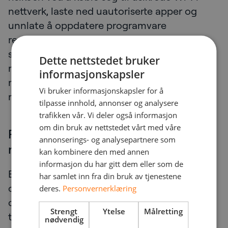
nettverk, laste ned uautoriserte apper og
unnlate å oppdatere programvare
regelmessig. Opplæring i sikkerhetsrutiner,
som å holde programvare oppdatert, unngå
Dette nettstedet bruker
mistenkelige nettsteder og være forsiktig
informasjonskapsler
med app-tillatelser, kan bidra til å forhindre
Vi bruker informasjonskapsler for å
mange vanlige cybertrusler.
tilpasse innhold, annonser og analysere
trafikken vår. Vi deler også informasjon
om din bruk av nettstedet vårt med våre
Rapportering av hendelser og
annonserings- og analysepartnere som
respons
kan kombinere den med annen
informasjon du har gitt dem eller som de
Brukerbevissthet spiller en viktig rolle i både
har samlet inn fra din bruk av tjenestene
oppdagelse og håndtering av
deres.
Personvernerklæring
cybersikkerhetstrusler. Brukere som kjenner
Strengt
Ytelse
Målretting
tegnene på et potensielt sikkerhetsbrudd, er
nødvendig