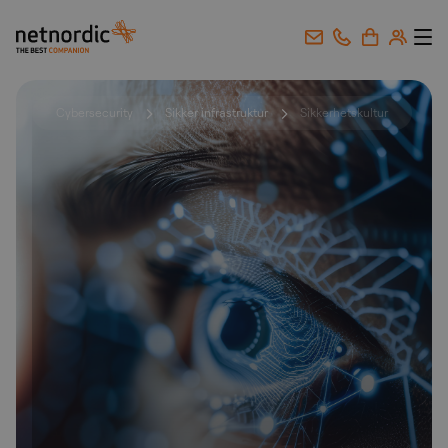
NetNordic Norway
Gå til innhold
Cybersecurity
Sikker infrastruktur
Sikkerhetskultur