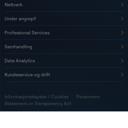
Nettverk
Under angrep?
Professional Services
Samhandling
Data Analytics
Kundeservice og drift
Informasjonskapsler / Cookies
Personvern
Statement on Transparency Act
Copyright © NetNordic Group AS 2026