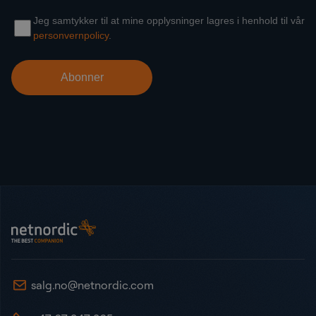
Bunntekst
NetNordic Norway
salg.no@netnordic.com