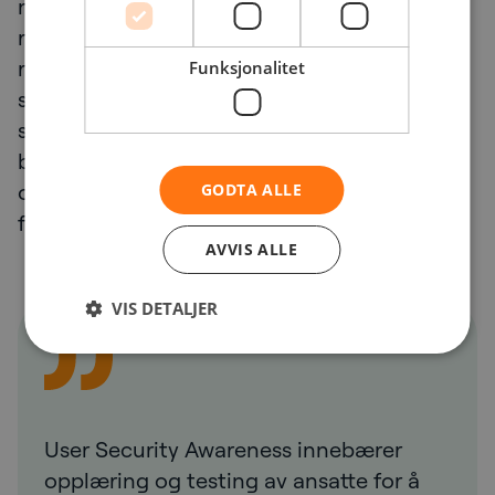
mer sannsynlige til å rapportere hendelser
raskt. Dette gjør at at virksomheten kan
reagere effektivt og begrense
Funksjonalitet
skadeomfanget. Regelmessig opplæring
sikrer at brukerne vet hvilke kanaler de skal
bruke for å rapportere mistenkelig aktivitet,
og hvor viktig det er å gjøre dette uten
GODTA ALLE
forsinkelse.
AVVIS ALLE
VIS DETALJER
User Security Awareness innebærer
opplæring og testing av ansatte for å