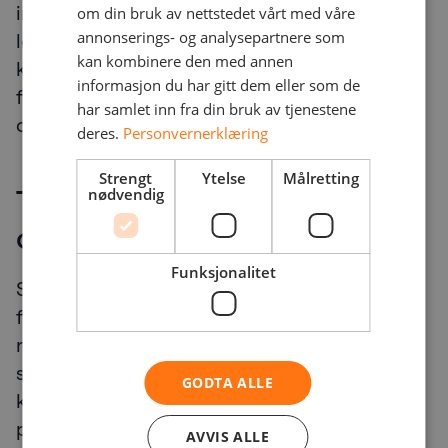
integrert i én og samme plattform. Disse
om din bruk av nettstedet vårt med våre
annonserings- og analysepartnere som
løsningene gir pasienter og pårørende økt
kan kombinere den med annen
kontroll og selvstendighet, samtidig som de
informasjon du har gitt dem eller som de
forenkler og effektiviserer de daglige
har samlet inn fra din bruk av tjenestene
oppgavene til helsepersonell.
deres.
Personvernerklæring
Strengt
Ytelse
Målretting
Tjenester for
nødvendig
omsorgsinstitusjoner
Funksjonalitet
Selv om velferdsteknologien gjør det mulig
for stadig flere å bli behandlet hjemme, er
noen personer svært avhengige av en
sykehjemsplass. Det kan dreie seg om
GODTA ALLE
korttidsopphold for rehabilitering eller
permanent opphold på sykehjem. For begge
AVVIS ALLE