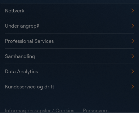
Nettverk
Under angrep?
Professional Services
Samhandling
Data Analytics
Kundeservice og drift
Informasjonskapsler / Cookies
Personvern
Statement on Transparency Act