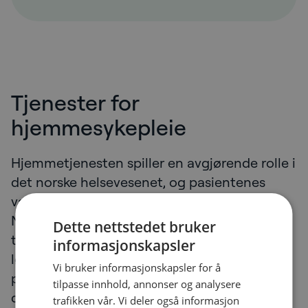
Tjenester for
hjemmesykepleie
Hjemmetjenesten spiller en avgjørende rolle i
det norske helsevesenet, og pasientenes
varierte behov krever høy tilpasningsevne.
NetNordic støtter hjemmetjenesten ved å
Dette nettstedet bruker
tilby et bredt spekter av teknologiske
informasjonskapsler
løsninger innen medisineringsstøtte,
Vi bruker informasjonskapsler for å
posisjoneringsteknologi, trygghetsalarmer,
tilpasse innhold, annonser og analysere
digitalt tilsyn og helseovervåking, alt
trafikken vår. Vi deler også informasjon