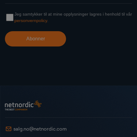
Bunntekst
NetNordic Norway
salg.no@netnordic.com