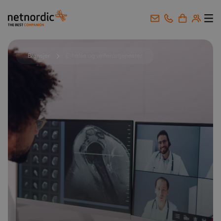
NetNordic Norway
Gå til innhold
Bransjer
E-helse og velferdstjenester