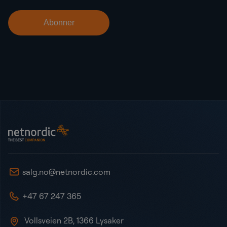
Bunntekst
NetNordic Norway
salg.no@netnordic.com
+47 67 247 365
Vollsveien 2B, 1366 Lysaker