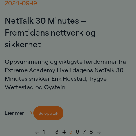
2024-09-19
NetTalk 30 Minutes –
Fremtidens nettverk og
sikkerhet
Oppsummering og viktigste lærdommer fra
Extreme Academy Live I dagens NetTalk 30
Minutes snakker Erik Hovstad, Trygve
Wettestad og Øystein...
Lær mer
Se opptak
1
…
3
4
5
6
7
8