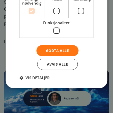
Se opptak av NetTalk 30 Minutes her
nødvendig
Calabrio: Calabrio er en global leder innen
programvare for kontaktsentre og en
pålitelig...
Funksjonalitet
Lær mer
GODTA ALLE
AVVIS ALLE
Strategic level discussion
Webinar
VIS DETALJER