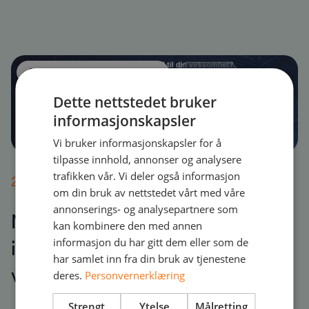
Strategic level discussion
Webinar
Dette nettstedet bruker
informasjonskapsler
Vi bruker informasjonskapsler for å
tilpasse innhold, annonser og analysere
trafikken vår. Vi deler også informasjon
2025-01-21
om din bruk av nettstedet vårt med våre
annonserings- og analysepartnere som
NetTalk 30 Minutes – Hvorfor
kan kombinere den med annen
investere i WFM til din
informasjon du har gitt dem eller som de
har samlet inn fra din bruk av tjenestene
virksomhet?
deres.
Personvernerklæring
Strengt
Ytelse
Målretting