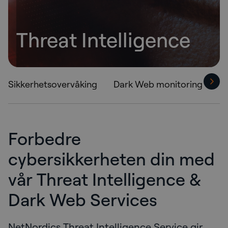
Threat Intelligence
Sikkerhetsovervåking
Dark Web monitoring
T
Forbedre
cybersikkerheten din med
vår Threat Intelligence &
Dark Web Services
NetNordics Threat Intelligence Service gir