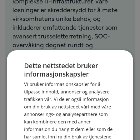
komplekse IT-infrastrukturer. Våre
løsninger er skreddersydd for å møte
virksomhetens unike behov, og
inkluderer omfattende tjenester som
avansert trusseletterretning, SOC-
overvåking døgnet rundt og
hendelsesrespons i sanntid. Vi legger
vekt på en proaktiv tilnærming til
Dette nettstedet bruker
cybersikkerhet ved å identifisere
informasjonskapsler
sårbarheter og redusere risikoer før de
Vi bruker informasjonskapsler for å
påvirker driften din. Med et sterkt fokus
tilpasse innhold, annonser og analysere
på etiske praksiser og etterlevelse av
trafikken vår. Vi deler også informasjon
regelverk som GDPR, sørger vi for at
om din bruk av nettstedet vårt med våre
dataene dine og personvernet ditt alltid
annonserings- og analysepartnere som
kan kombinere den med annen
er beskyttet. Ved å kombinere
informasjon du har gitt dem eller som de
banebrytende teknologi med
har samlet inn fra din bruk av tjenestene