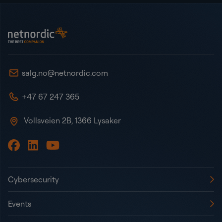
Bunntekst
NetNordic Norway
salg.no@netnordic.com
+47 67 247 365
Vollsveien 2B, 1366 Lysaker
Cybersecurity
Events