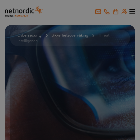
NetNordic Norway
Gå til innhold
Cybersecurity
Sikkerhetsovervåking
Threat
Intelligence