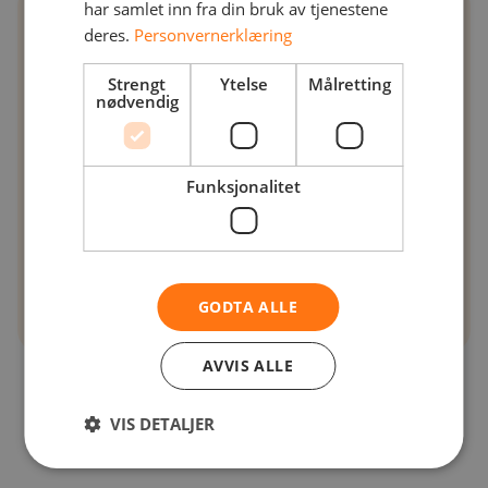
har samlet inn fra din bruk av tjenestene
08:00
deres.
Personvernerklæring
Strengt
Ytelse
Målretting
nødvendig
08:00
Registrering og oppmøte
Funksjonalitet
Driving range med én kurv
baller per deltaker
GODTA ALLE
Les mer
AVVIS ALLE
Kaffe, ciabatta og
mineralvann
VIS DETALJER