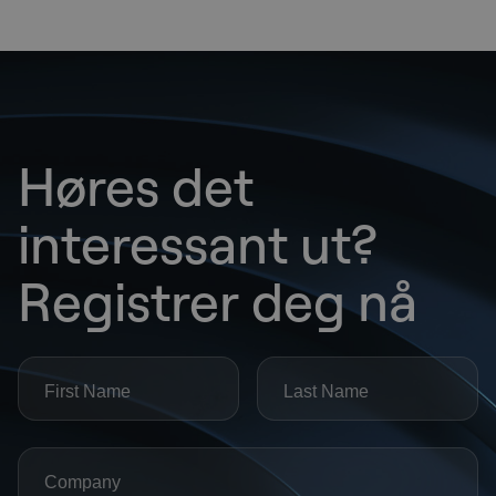
Burgertallerken i
restauranten
Premieutdeling
Høres det
interessant ut?
Sosial avslutning
Registrer deg nå