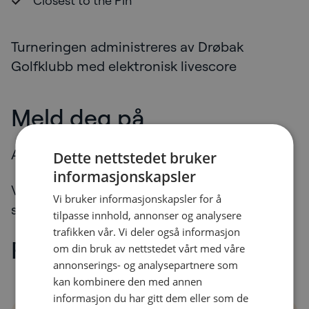
Closest to the Pin
Turneringen administreres av Drøbak
Golfklubb med elektronisk livescore
Meld deg på
Antall plasser er begrenset.
Dette nettstedet bruker
informasjonskapsler
Vi anbefaler at du melder deg på så snart
Vi bruker informasjonskapsler for å
som mulig.
tilpasse innhold, annonser og analysere
trafikken vår. Vi deler også informasjon
Program
om din bruk av nettstedet vårt med våre
annonserings- og analysepartnere som
kan kombinere den med annen
informasjon du har gitt dem eller som de