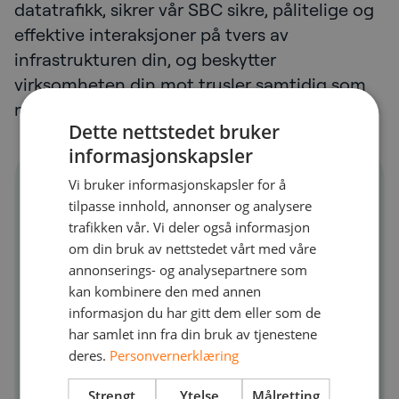
datatrafikk, sikrer vår SBC sikre, pålitelige og
effektive interaksjoner på tvers av
infrastrukturen din, og beskytter
virksomheten din mot trusler samtidig som
nøkkeltjenester integreres.
Dette nettstedet bruker
informasjonskapsler
Vi bruker informasjonskapsler for å
tilpasse innhold, annonser og analysere
trafikken vår. Vi deler også informasjon
om din bruk av nettstedet vårt med våre
annonserings- og analysepartnere som
kan kombinere den med annen
informasjon du har gitt dem eller som de
har samlet inn fra din bruk av tjenestene
deres.
Personvernerklæring
Strengt
Ytelse
Målretting