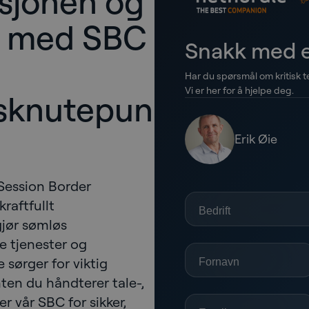
sjonen og
n med SBC
Snakk med e
Har du spørsmål om kritisk t
Vi er her for å hjelpe deg.
nsknutepun
Erik Øie
Session Border
raftfullt
jør sømløs
 tjenester og
 sørger for viktig
Enten du håndterer tale-,
er vår SBC for sikker,