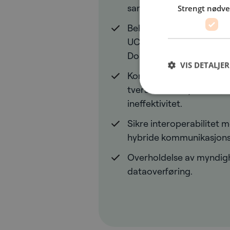
sammenhengende og ska
Strengt nødv
Behov for bedre sikkerhe
UC-miljøer mot svindel,
DoS-angrep.
VIS DETALJER
Kompleks håndtering av t
tvers av ulike systemer, 
ineffektivitet.
Sikre interoperabilitet 
hybride kommunikasjonsm
Overholdelse av myndighe
dataoverføring.