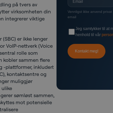
dling på tvers av
kytter virksomheten din
n integrerer viktige
 (SBC) er ikke lenger
or VoIP-nettverk (Voice
 sentral rolle som
m kobler sammen flere
-plattformer, inkludert
), kontaktsentre og
nger muliggjør
 ulike
ngerer sømløst sammen,
kyttes mot potensielle
ralisere