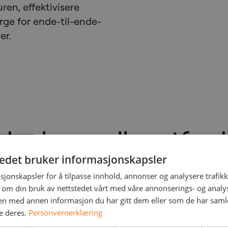
en, effektivisere
rge for ende-til-ende-
er.
deplager eller utford
k telefoni
tedet bruker informasjonskapsler
sjonskapsler for å tilpasse innhold, annonser og analysere trafikk
 om din bruk av nettstedet vårt med våre annonserings- og anal
n med annen informasjon du har gitt dem eller som de har samlet
egrere flere
e deres.
Personvernerklæring
 og -plattformer på en