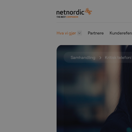
NetNordic Norway
Hva vi gjør
Partnere
Kunderefer
Gå til innhold
Samhandling
Kritisk telefon