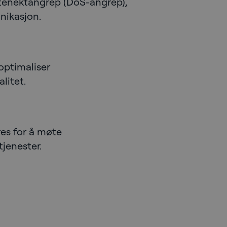
estenektangrep (DoS-angrep),
nikasjon.
 optimaliser
litet.
res for å møte
jenester.