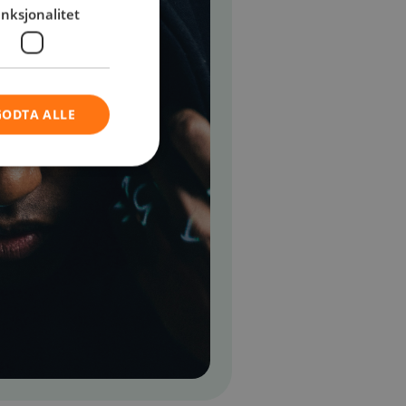
nksjonalitet
GODTA ALLE