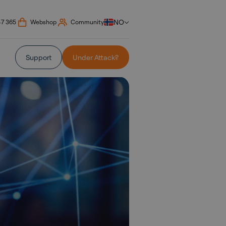
NO
47 365
Webshop
Community
Support
Under Attack?