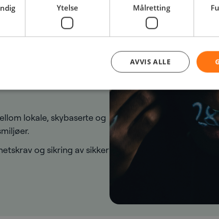
lerbar måte.
endig
Ytelse
Målretting
Fu
t for å beskytte VoIP- og
 skadelig programvare og
AVVIS ALLE
ale- og datatrafikk på
noe som fører til
mellom lokale, skybaserte og
iljøer.
tskrav og sikring av sikker