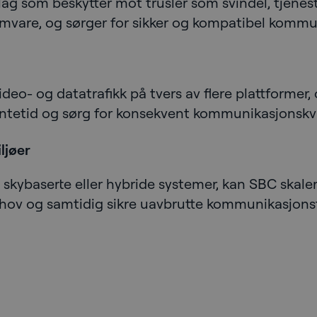
tslag som beskytter mot trusler som svindel, tjen
amvare, og sørger for sikker og kompatibel kommu
video- og datatrafikk på tvers av flere plattformer,
entetid og sørg for konsekvent kommunikasjonskva
ljøer
 skybaserte eller hybride systemer, kan SBC skale
ov og samtidig sikre uavbrutte kommunikasjonst