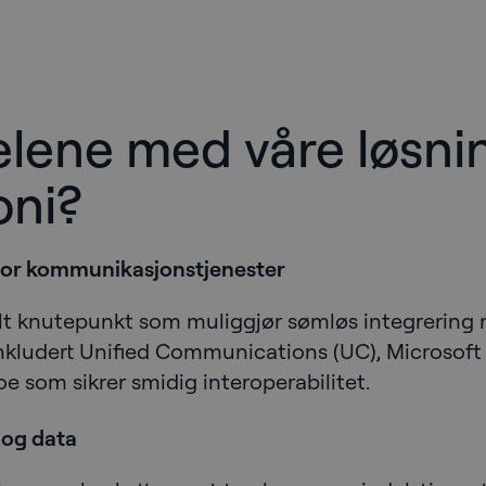
elene med våre løsni
oni?
for kommunikasjonstjenester
lt knutepunkt som muliggjør sømløs integrering 
kludert Unified Communications (UC), Microsoft
e som sikrer smidig interoperabilitet.
 og data