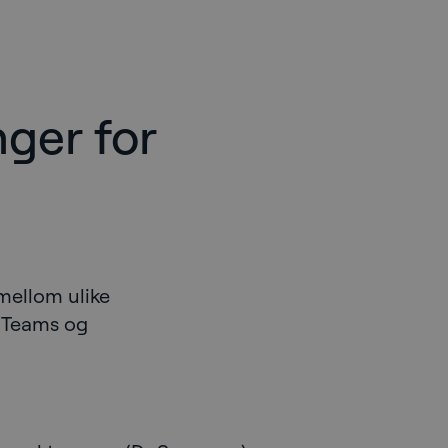
nger for
mellom ulike
 Teams og