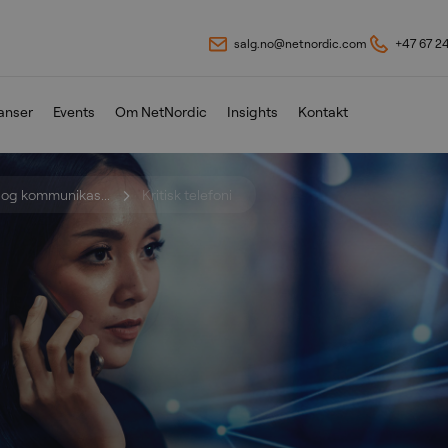
salg.no@netnordic.com
+47 67 2
anser
Events
Om NetNordic
Insights
Kontakt
i og kommunikas...
Kritisk telefoni