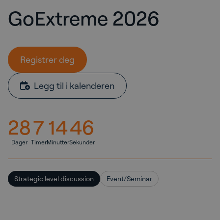
GoExtreme 2026
Registrer deg
Legg til i kalenderen
28
7
14
45
Dager
Timer
Minutter
Sekunder
Strategic level discussion
Event/Seminar