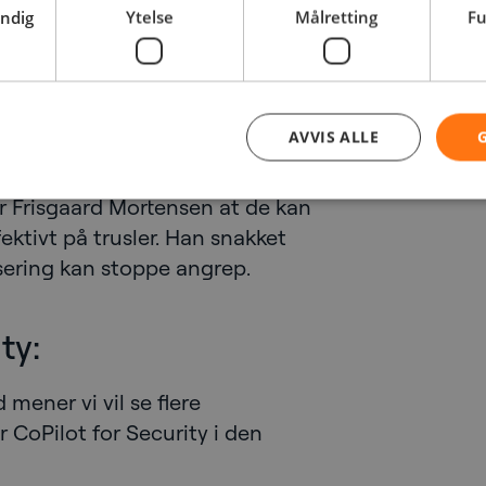
endig
Ytelse
Målretting
Fu
 investering i sikkerhet. Frisgaard
russel landskapet.
AVVIS ALLE
r Frisgaard Mortensen at de kan
ektivt på trusler. Han snakket
ering kan stoppe angrep.
ty:
 mener vi vil se flere
 CoPilot for Security i den