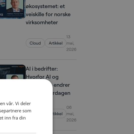
økosystemet: et
veiskille for norske
virksomheter
13
Cloud
Artikkel
mai,
2026
AI i bedrifter:
Hvorfor AI og
containere endrer
arbeidshverdagen
en vår. Vi deler
06
ysepartnere som
Cloud
Artikkel
mai,
 inn fra din
2026