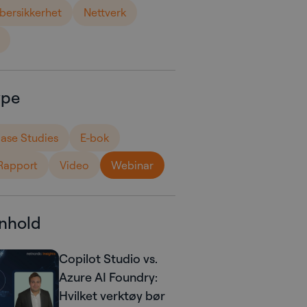
bersikkerhet
Nettverk
ype
ase Studies
E-bok
Rapport
Video
Webinar
nnhold
Copilot Studio vs.
Azure AI Foundry:
Hvilket verktøy bør