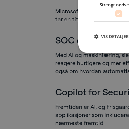
Strengt nødv
Microsoft har gjort en massiv
tar en titt på det aktuelle t
VIS DETALJER
SOC og AI:
Med AI og maskinlæring, sie
reagere hurtigere og mer eff
også om hvordan automatis
Copilot for Securi
Fremtiden er AI, og Frisgaard
applikasjoner som inkluderer
nærmeste fremtid.