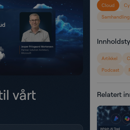
Cloud
Cy
Samhandling
Innholdst
Artikkel
C
Podcast
il vårt
Relatert i