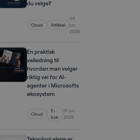
du velge?
04
Cloud
Artikkel
jun,
2026
En praktisk
veiledning til
hvordan man velger
riktig vei for AI-
agenter i Microsofts
økosystem
E-
01 jun,
Cloud
bok
2026
Teknologi alene er