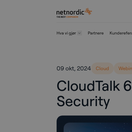
NetNordic Norway
Hva vi gjør
Partnere
Kunderefer
Gå til innhold
09 okt, 2024
Cloud
Webin
CloudTalk 6
Security