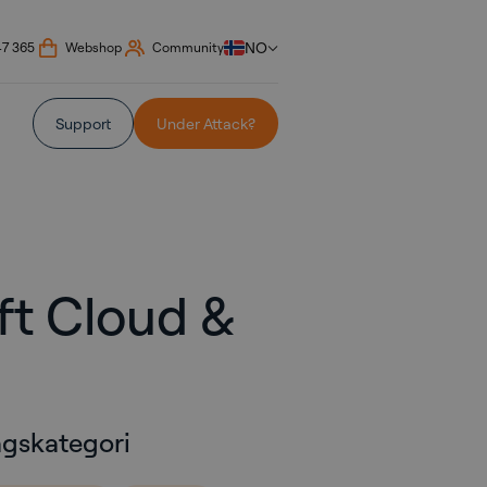
NO
47 365
Webshop
Community
Support
Under Attack?
ft Cloud &
agskategori