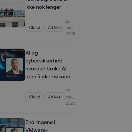
ikke nok lenger
25
Cloud
Artikkel
mai,
2026
AI og
cybersikkerhet:
hvordan bruke AI
uten å øke risikoen
22
Cloud
Artikkel
mai,
2026
Endringene i
VMware-