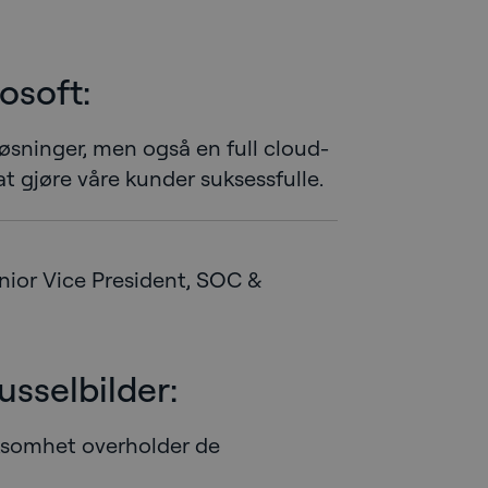
osoft:
-løsninger, men også en full cloud-
at gjøre våre kunder suksessfulle.
enior Vice President, SOC &
sselbilder:
rksomhet overholder de