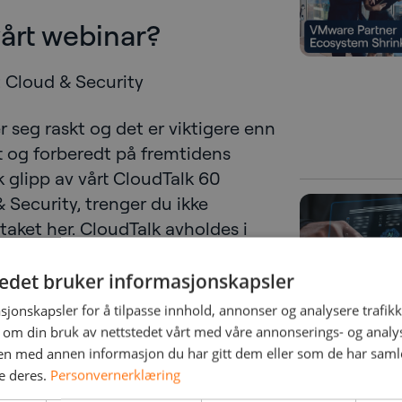
vårt webinar?
t Cloud & Security
 seg raskt og det er viktigere enn
 og forberedt på fremtidens
 glipp av vårt CloudTalk 60
 Security, trenger du ikke
aket her. CloudTalk avholdes i
m en del av CloudTalk-serien.
tedet bruker informasjonskapsler
d Mortensen, Microsoft Partner
sjonskapsler for å tilpasse innhold, annonser og analysere trafikk
 om din bruk av nettstedet vårt med våre annonserings- og anal
n med annen informasjon du har gitt dem eller som de har samlet
e deres.
Personvernerklæring
og compliance: