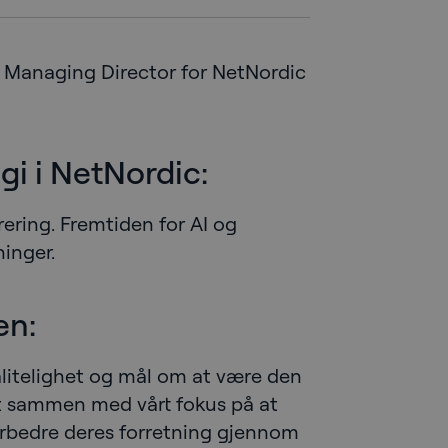
d, Managing Director for NetNordic
gi i NetNordic:
rering. Fremtiden for AI og
ninger.
en:
litelighet og mål om at være den
kt sammen med vårt fokus på at
orbedre deres forretning gjennom