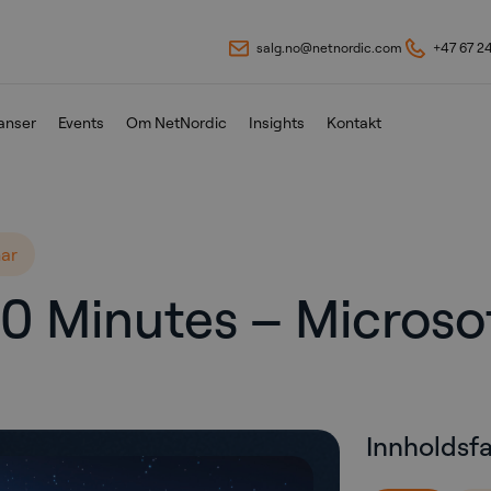
salg.no@netnordic.com
+47 67 2
anser
Events
Om NetNordic
Insights
Kontakt
ar
0 Minutes – Microso
Innholdsf