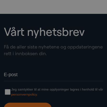
Vårt nyhetsbrev
Få de aller siste nyhetene og oppdateringene
rett i innboksen din.