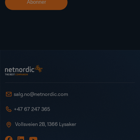
Bunntekst
NetNordic Norway
salg.no@netnordic.com
+47 67 247 365
Vollsveien 2B, 1366 Lysaker