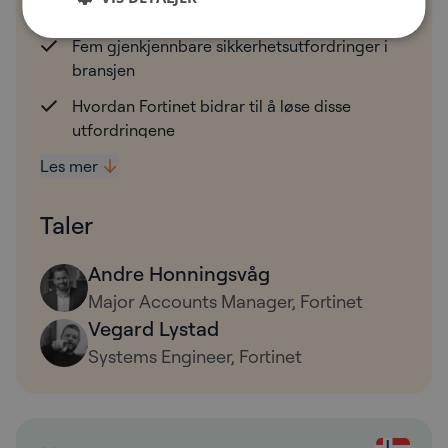
Økt risiko for angrep mot kritisk infrastruktur
Fem gjenkjennbare sikkerhetsutfordringer i
bransjen
Hvordan Fortinet bidrar til å løse disse
utfordringene
Les mer
Taler
Andre Honningsvåg
Major Accounts Manager, Fortinet
Vegard Lystad
Systems Engineer, Fortinet