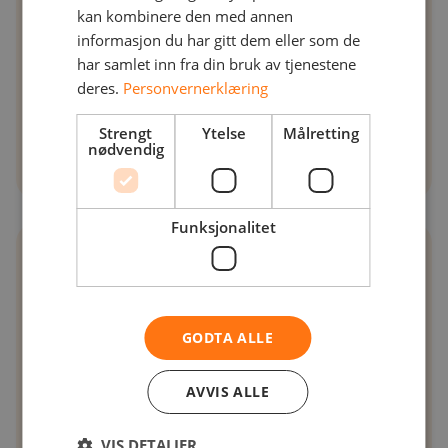
kan kombinere den med annen
informasjon du har gitt dem eller som de
har samlet inn fra din bruk av tjenestene
Taler
deres.
Personvernerklæring
Lene Diesen
Strengt
Ytelse
Målretting
nødvendig
CEO NetNordic Norway AS
Funksjonalitet
10:15
- 11:05
Sikring av kritisk infrastruktur:
Cybertrusler og løsninger for
GODTA ALLE
bransjen
AVVIS ALLE
Demo av grensesnitt
VIS DETALJER