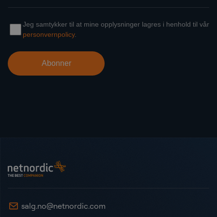
Bunntekst
NetNordic Norway
salg.no@netnordic.com