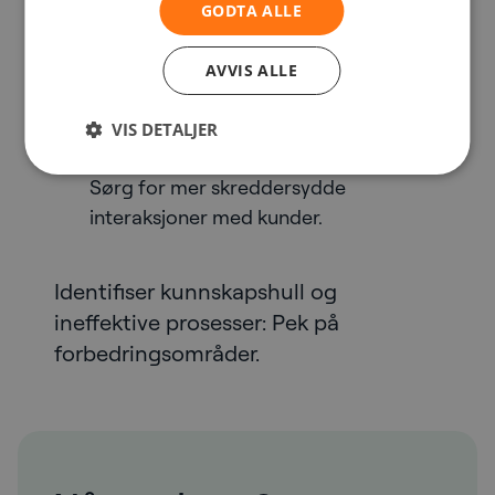
GODTA ALLE
datadrevne beslutninger basert på
samtalemønstre, samtalelengder,
AVVIS ALLE
sentiment og språkbruk.
VIS DETALJER
Personlig og effektiv kommunikasjon:
Sørg for mer skreddersydde
interaksjoner med kunder.
Identifiser kunnskapshull og
ineffektive prosesser: Pek på
forbedringsområder.