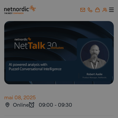
NetNordic Norway
Gå til innhold
mai 08, 2025
Online
09:00
-
09:30