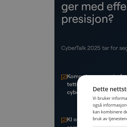
ger med effe
presisjon?
CyberTalk 2025 tar for s
Kompetansegapet på c
tetter vi gapet og styrk
Dette netts
cybersikkerhetskapasi
Vi bruker informa
også informasjon
kan kombinere de
bruk av tjenesten
KI og ny teknologi: Hv