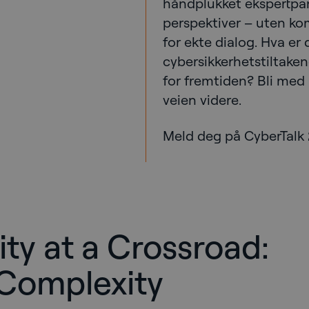
håndplukket ekspertpan
perspektiver – uten ko
for ekte dialog. Hva er 
cybersikkerhetstiltaken
for fremtiden? Bli me
veien videre.
Meld deg på CyberTalk 
ty at a Crossroad:
 Complexity