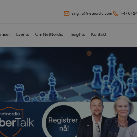
salg.no@netnordic.com
+47 67 2
anser
Events
Om NetNordic
Insights
Kontakt