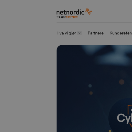
NetNordic Norway
Hva vi gjør
Partnere
Kunderefer
Gå til innhold