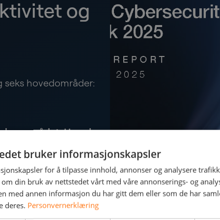
ktivitet og
eg seks hovedområder:
yberområdet: Hvordan
er
tedet bruker informasjonskapsler
teten?
sjonskapsler for å tilpasse innhold, annonser og analysere trafikk
 om din bruk av nettstedet vårt med våre annonserings- og anal
n med annen informasjon du har gitt dem eller som de har samlet
e deres.
Personvernerklæring
ordan kan KI brukes både