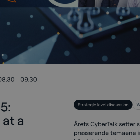
08:30
-
09:30
5:
Strategic level discussion
W
 at a
Årets CyberTalk setter 
presserende temaene in