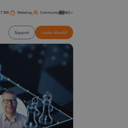
NO
47 365
Webshop
Community
Support
Under Attack?