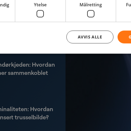
ussel?
endig
Ytelse
Målretting
Fu
rdan navigerer vi i
fremtidige lovkrav?
AVVIS ALLE
andørkjeden: Hvordan
g mer sammenkoblet
inaliteten: Hvordan
nsert trusselbilde?