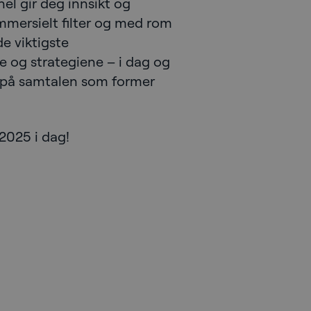
el gir deg innsikt og
mmersielt filter og med rom
de viktigste
e og strategiene – i dag og
d på samtalen som former
2025 i dag!