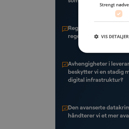
som et forsvar og en tr
Strengt nødv
Regulatoriske krav: Hvo
regelverk som NIS2 og 
VIS DETALJER
Avhengigheter i lever
beskytter vi en stadi
digital infrastruktur?
Den avanserte datakrim
håndterer vi et mer ava