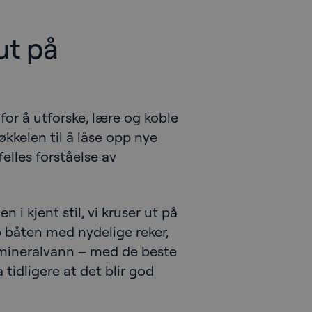
ut på
!
for å utforske, lære og koble
nøkkelen til å låse opp nye
felles forståelse av
n i kjent stil, vi kruser ut på
pp båten med nydelige reker,
g mineralvann – med de beste
 tidligere at det blir god
!