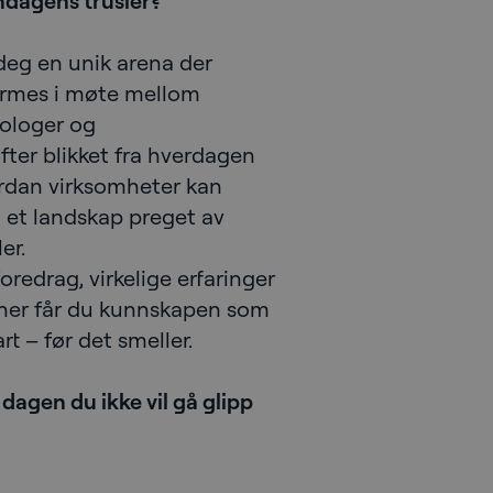
ndagens trusler?
deg en unik arena der
ormes i møte mellom
nologer og
øfter blikket fra hverdagen
ordan virksomheter kan
i et landskap preget av
er.
oredrag, virkelige erfaringer
oner får du kunnskapen som
t – før det smeller.
 dagen du ikke vil gå glipp