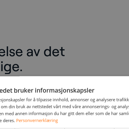
else av det
lige.
et som virkelig betyr noe –
tedet bruker informasjonskapsler
drer form og styrke? På
er vi de skarpeste hodene
sjonskapsler for å tilpasse innhold, annonser og analysere trafikk
 om din bruk av nettstedet vårt med våre annonserings- og anal
tal strategi til en dag der
n med annen informasjon du har gitt dem eller som de har samlet
rum.
e deres.
Personvernerklæring