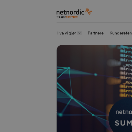
NetNordic Norway
Hva vi gjør
Partnere
Kunderefer
Gå til innhold