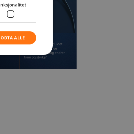
nksjonalitet
GODTA ALLE