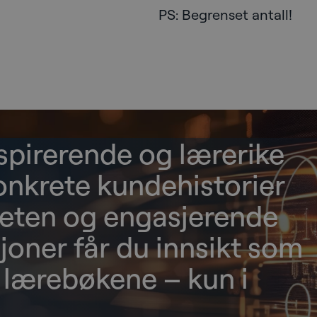
PS: Begrenset antall!
pirerende og lærerike
onkrete kundehistorier
gheten og engasjerende
joner får du innsikt som
i lærebøkene – kun i