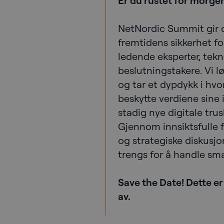
Er du rustet for morge
NetNordic Summit gir 
fremtidens sikkerhet f
ledende eksperter, tek
beslutningstakere. Vi l
og tar et dypdykk i hv
beskytte verdiene sine 
stadig nye digitale trusl
Gjennom innsiktsfulle f
og strategiske diskusj
trengs for å handle smar
Save the Date! Dette er
av.