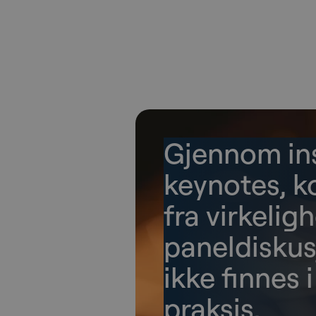
Gjennom ins
keynotes, k
fra virkeli
paneldiskus
ikke finnes 
praksis.