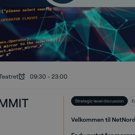
Teatret
09:30
-
23:00
UMMIT
Strategic level discussion
E
Velkommen til NetNor