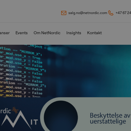
salg.no@netnordic.com
+47 67 2
anser
Events
Om NetNordic
Insights
Kontakt