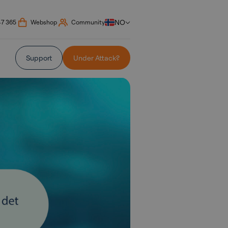
NO
47 365
Webshop
Community
Support
Under Attack?