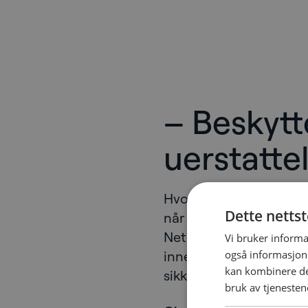
– Beskytt
uerstatte
Hvordan beskytter du d
Dette netts
når truslene stadig en
NetNordic Summit saml
Vi bruker informa
også informasjon
innen teknologi og digi
kan kombinere de
sikkerhet settes i sent
bruk av tjenesten