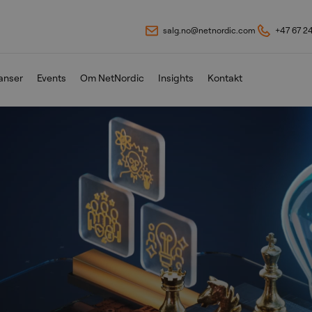
salg.no@netnordic.com
+47 67 2
anser
Events
Om NetNordic
Insights
Kontakt