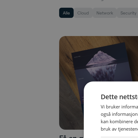
Alle
Cloud
Network
Security
Dette netts
Vi bruker informa
også informasjon
kan kombinere de
bruk av tjenesten