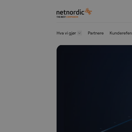
NetNordic Norway
Hva vi gjør
Partnere
Kunderefer
Gå til innhold