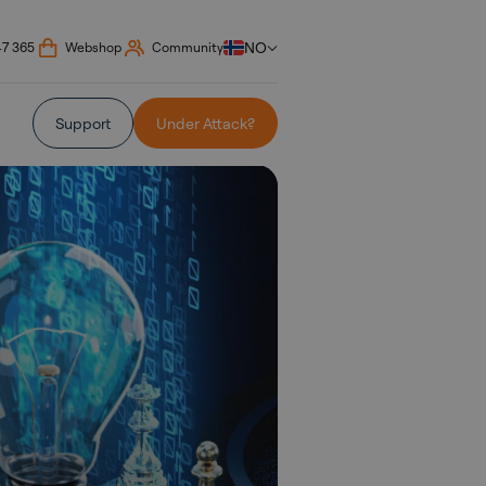
NO
47 365
Webshop
Community
Support
Under Attack?