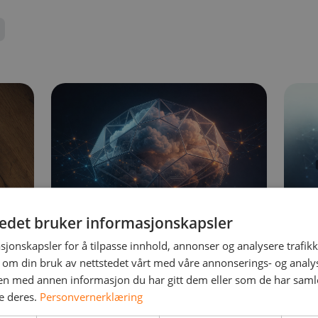
tedet bruker informasjonskapsler
NetNordic Hybrid Cloud
Akti
sjonskapsler for å tilpasse innhold, annonser og analysere trafikk
 om din bruk av nettstedet vårt med våre annonserings- og anal
SO
n med annen informasjon du har gitt dem eller som de har samlet
e deres.
Personvernerklæring