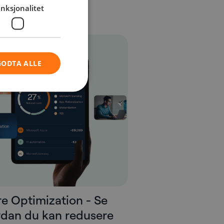
nksjonalitet
GODTA ALLE
e Optimization - Se
dan du kan redusere