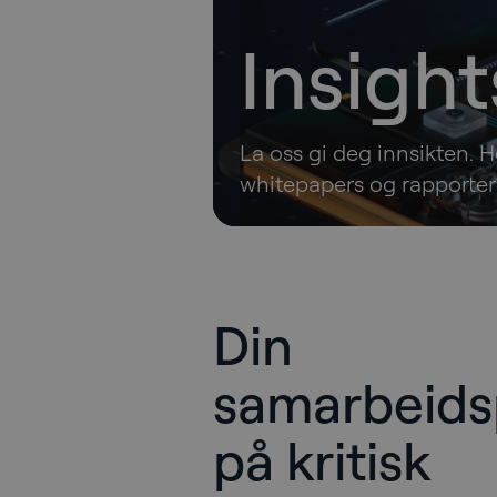
Insight
La oss gi deg innsikten. He
whitepapers og rapporter; 
Din
samarbeids
på kritisk