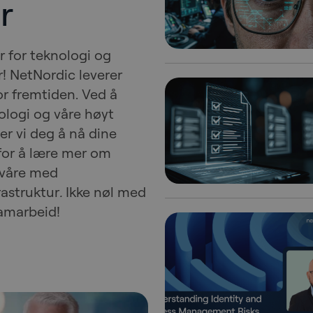
r
r for teknologi og
r! NetNordic leverer
or fremtiden. Ved å
logi og våre høyt
per vi deg å nå dine
for å lære mer om
 våre med
rastruktur
.
Ikke nøl med
samarbeid!