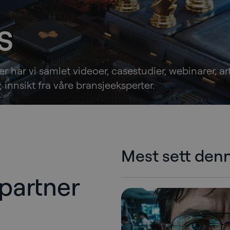
s
r har vi samlet videoer, casestudier, webinarer, art
innsikt fra våre bransjeeksperter.
Mest sett de
partner