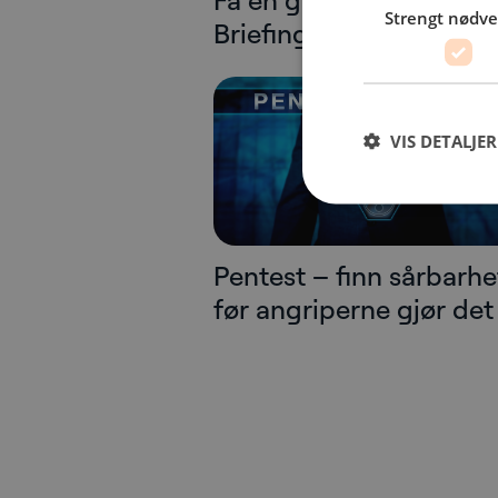
Få en gratis Dark Web
Strengt nødv
Briefing – er dere utsat
VIS DETALJER
Pentest – finn sårbarh
før angriperne gjør det