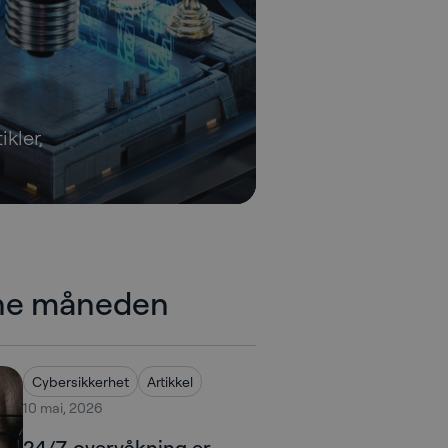
ikler,
nne måneden
Cybersikkerhet
Artikkel
10 mai, 2026
24/7-overvåkning er