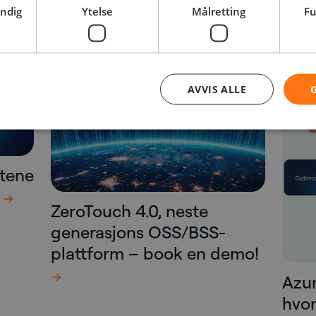
endig
Ytelse
Målretting
Fu
t?
AVVIS ALLE
etene
ZeroTouch 4.0, neste
generasjons OSS/BSS-
plattform – book en demo!
Azur
hvor