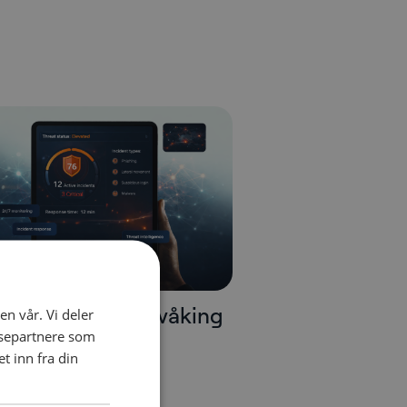
v sikkerhetsovervåking
en vår. Vi deler
ysepartnere som
C
 inn fra din