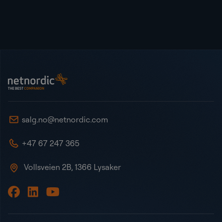
Bunntekst
NetNordic Norway
salg.no@netnordic.com
+47 67 247 365
Vollsveien 2B, 1366 Lysaker