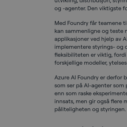
utvikling, distribusjon, styr
og -agenter. Den viktigste fo
Med Foundry får teamene til
kan sammenligne og teste mo
applikasjoner ved hjelp av A
implementere styrings- og
fleksibiliteten er viktig, for
forskjellige modeller, ytels
Azure AI Foundry er derfor 
som ser på AI-agenter som
enn som raske eksperimenter
innsats, men gir også flere 
påliteligheten og styringen.