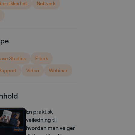
bersikkerhet
Nettverk
ype
ase Studies
E-bok
Rapport
Video
Webinar
nnhold
En praktisk
veiledning til
hvordan man velger