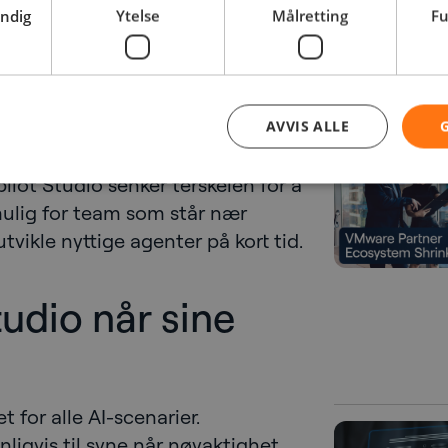
endig
Ytelse
Målretting
Fu
ttende tilpasning, er Copilot
 å starte.
nt annet interne
ler IT-støtteboter og
AVVIS ALLE
rosoft 365-agenter. Den største
ilot Studio senker terskelen for å
ulig for team som står nær
tvikle nyttige agenter på kort tid.
udio når sine
t for alle AI-scenarier.
gvis til syne når nøyaktighet,