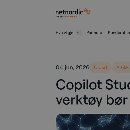
NetNordic Norway
Hva vi gjør
Partnere
Kunderefer
Gå til innhold
04 jun, 2026
Cloud
Artikk
Copilot Stud
verktøy bør