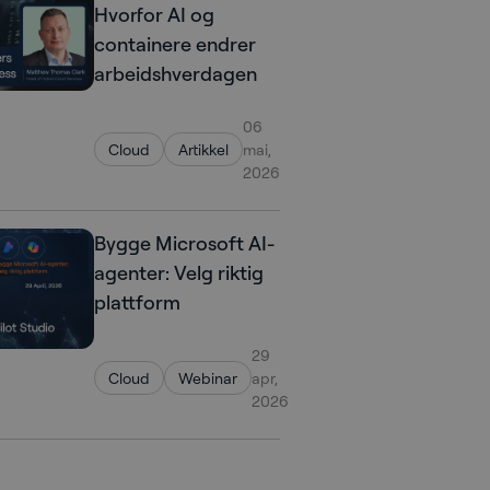
Hvorfor AI og
containere endrer
arbeidshverdagen
06
Cloud
Artikkel
mai,
2026
Bygge Microsoft AI-
agenter: Velg riktig
plattform
29
Cloud
Webinar
apr,
2026