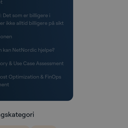
et
 Det som er billigere i
er ikke alltid billigere på sikt
jonen
 kan NetNordic hjelpe?
sory & Use Case Assessment
ost Optimization & FinOps
ment
agskategori