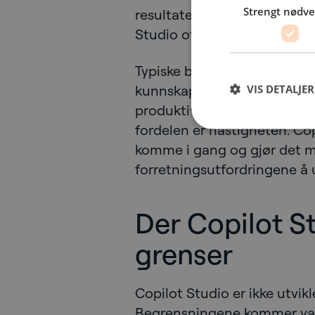
Strengt nødv
resultatene ikke krever omfa
Studio ofte det beste stedet
Typiske bruksområder er bla
kunnskapsassistenter, HR- el
VIS DETALJER
produktivitetsfokuserte Mic
fordelen er hastigheten. Cop
komme i gang og gjør det m
forretningsutfordringene å u
Der Copilot St
grenser
Copilot Studio er ikke utvikle
Begrensningene kommer vanli