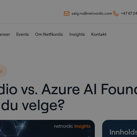
salg.no@netnordic.com
+47 67 2
anser
Events
Om NetNordic
Insights
Kontakt
el
io vs. Azure AI Found
 du velge?
Innhold