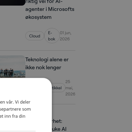
riktig vei for AI-
agenter i Microsofts
økosystem
E-
01 jun,
Cloud
bok
2026
Teknologi alene er
ikke nok lenger
25
Cloud
Artikkel
mai,
2026
en vår. Vi deler
ysepartnere som
AI og
 inn fra din
cybersikkerhet:
hvordan bruke AI