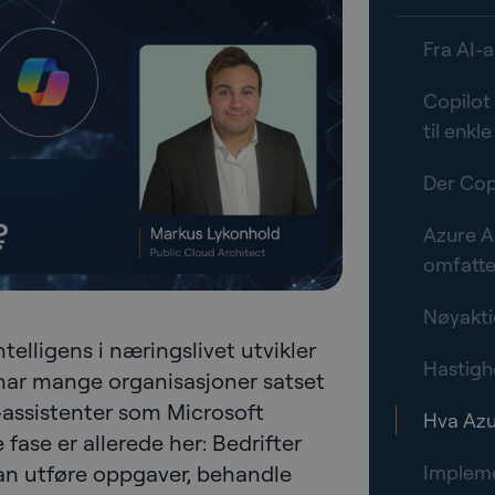
Fra AI-a
Copilot
til enkl
Der Cop
Azure A
omfatte
Nøyaktig
telligens i næringslivet utvikler
Hastigh
e har mange organisasjoner satset
AI-assistenter som Microsoft
Hva Azur
fase er allerede her: Bedrifter
an utføre oppgaver, behandle
Impleme