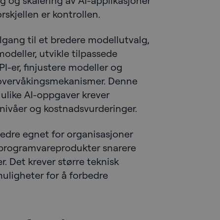
ing og skalering av AI-applikasjoner
rskjellen er kontrollen.
gang til et bredere modellutvalg,
deller, utvikle tilpassede
PI-er, finjustere modeller og
 overvåkingsmekanismer. Denne
di ulike AI-oppgaver krever
esnivåer og kostnadsvurderinger.
bedre egnet for organisasjoner
 programvareprodukter snarere
. Det krever større teknisk
muligheter for å forbedre