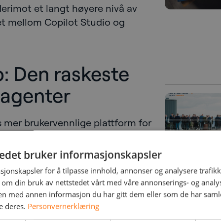
 derimot et langt høyere nivå av
get mellom Copilot Studio og
o: Den raskeste
e agenter
s mer brukervennlige plattform for
lar brukerne raskt opprette, teste
måtte utvikle en helt tilpasset AI-
tedet bruker informasjonskapsler
sjonskapsler for å tilpasse innhold, annonser og analysere trafikk
 om din bruk av nettstedet vårt med våre annonserings- og anal
ktivt for bedriftsbrukere,
n med annen informasjon du har gitt dem eller som de har samlet
asjoner som ønsker rask
e deres.
Personvernerklæring
t er relativt enkelt og