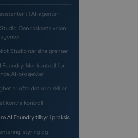
ssistenter til AI-agenter
 Studio: Den raskeste veien
e agenter
ilot Studio når sine grenser
I Foundry: Mer kontroll for
nde AI-prosjekter
het er ofte det som skiller
et kontra kontroll
e AI Foundry tilbyr i praksis
ntering, styring og