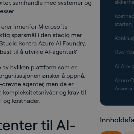
sikkerh
orter, samhandle med systemer og
esser.
Kostnad:
starten, 
erer innenfor Microsofts
iktig spørsmål i den stadig mer
Konklus
 Studio kontra Azure AI Foundry:
best til å utvikle AI-agenter?
Hvordan
AI Advi
 av hvilken plattform som er
 organisasjonen ønsker å oppnå.
Azure C
-drevne agenter, men de er
Assess
, kompleksitetsnivåer og krav til
ll og kostnader.
Innholdsf
enter til AI-