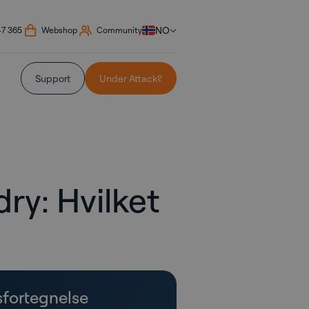
NO
47 365
Webshop
Community
Support
Under Attack?
ry: Hvilket
sfortegnelse