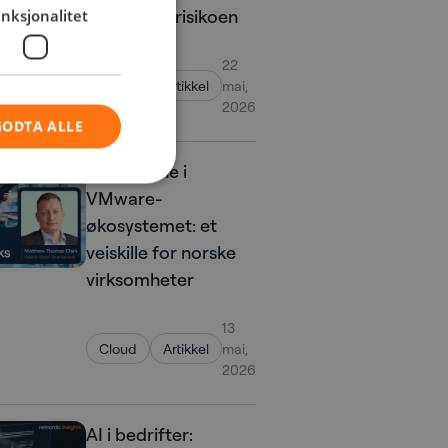
uten å øke risikoen
nksjonalitet
22
Cloud
Artikkel
mai,
2026
GODTA ALLE
Endringene i
VMware-
økosystemet: et
veiskille for norske
virksomheter
13
Cloud
Artikkel
mai,
2026
AI i bedrifter: