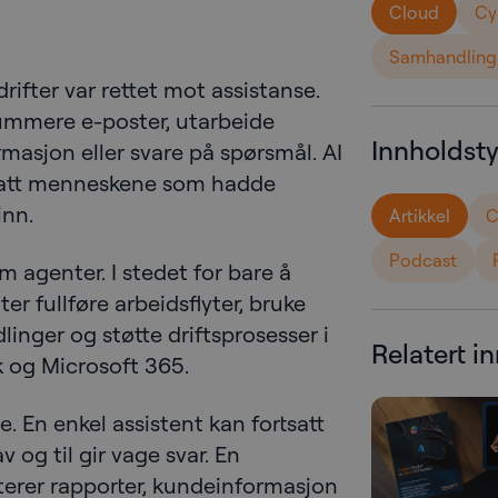
Cloud
Cy
Samhandling
rifter var rettet mot assistanse.
summere e-poster, utarbeide
Innholdst
masjon eller svare på spørsmål. AI
rtsatt menneskene som hadde
inn.
Artikkel
C
Podcast
 agenter. I stedet for bare å
er fullføre arbeidsflyter, bruke
linger og støtte driftsprosesser i
Relatert i
 og Microsoft 365.
e. En enkel assistent kan fortsatt
v og til gir vage svar. En
erer rapporter, kundeinformasjon