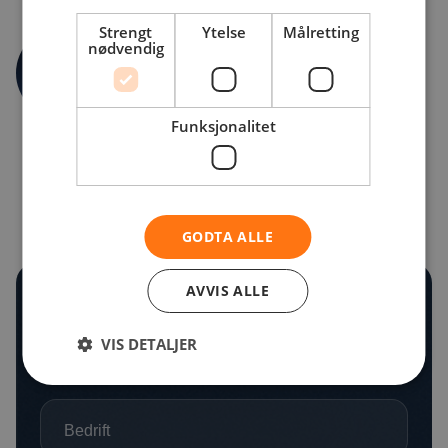
Strengt
Ytelse
Målretting
nødvendig
Forfatter
Carl Gate
Forretningsutvikler for offentlig sky
Funksjonalitet
GODTA ALLE
AVVIS ALLE
Kontakt Oss
Fyll ut skjemaet så kommer vi tilbake til deg så
VIS DETALJER
snart som mulig! Takk!