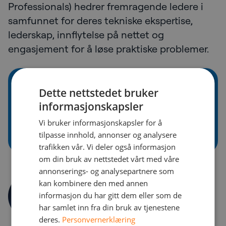
Professionals) hedrer fremragende ledere i
samfunnet for deres tekniske ekspertise,
lederskap, innflytelse på nettet og
engasjement for å løse praktiske problemer.
Dette nettstedet bruker
informasjonskapsler
Vi bruker informasjonskapsler for å
tilpasse innhold, annonser og analysere
trafikken vår. Vi deler også informasjon
om din bruk av nettstedet vårt med våre
annonserings- og analysepartnere som
kan kombinere den med annen
Forfatter
Markus Lykonhold
informasjon du har gitt dem eller som de
har samlet inn fra din bruk av tjenestene
Arkitekt for offentlig sky – MVP Copilot
deres.
Personvernerklæring