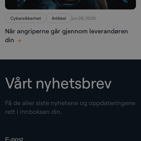
Cybersikkerhet
Artikkel
jun 28, 2026
Når angriperne går gjennom leverandøren
din
Vårt nyhetsbrev
Få de aller siste nyhetene og oppdateringene
rett i innboksen din.