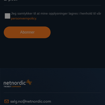
Bunntekst
NetNordic Norway
salg.no@netnordic.com