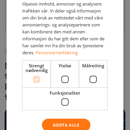
tilpasse innhold, annonser og analysere
telefoniløsningen er oppdatert og i tråd
trafikken vår. Vi deler også informasjon
med hotellets behov også over tid.
om din bruk av nettstedet vårt med våre
annonserings- og analysepartnere som
kan kombinere den med annen
informasjon du har gitt dem eller som de
har samlet inn fra din bruk av tjenestene
Telefoniløsninger
deres.
Personvernerklæring
Med en moderne
Strengt
Ytelse
Målretting
nødvendig
telefoniløsning fra
NetNordic får hotellet ditt
Funksjonalitet
tilgang til:
GODTA ALLE