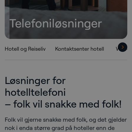
Telefoniløsninger
Hotell og Reiseliv
Kontaktsenter hotell
WiFi-t
Løsninger for
hotelltelefoni
– folk vil snakke med folk!
Folk vil gjerne snakke med folk, og det gjelder
nok i enda større grad på hoteller enn de