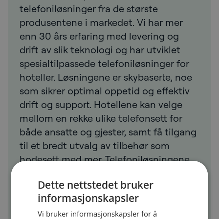
telefoniløsninger fra de største
produsentene i markedet. Vi har mer
enn 30 års erfaring med levering og
drift av slik teknologi og har utviklet
spesialtilpassede telefoniløsninger for
hoteller. Løsningene er skybaserte, noe
som sikrer optimal oppetid og effektiv
drift og support. Hotellene kan velge
mellom en rekke ulike telefonsett for
både ansatte og gjester, samt få tilgang
til et bredt utvalg av tilbehør som
hodesett med mer. Telefoniløsningene
kan leveres som en tjeneste som
Dette nettstedet bruker
inkluderer service, support, drift og
informasjonskapsler
vedlikehold. Dette sikrer et fast og
forutsigbart kostnadsbilde, og at
Vi bruker informasjonskapsler for å