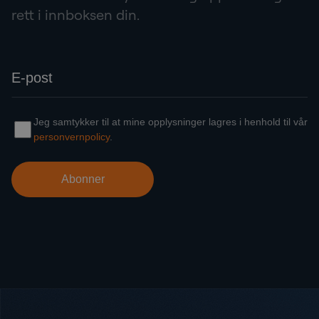
rett i innboksen din.
Bunntekst