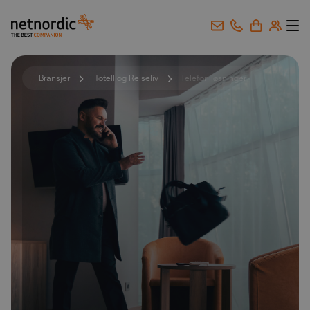
NetNordic Norway
Gå til innhold
Bransjer
Hotell og Reiseliv
Telefoniløsninger