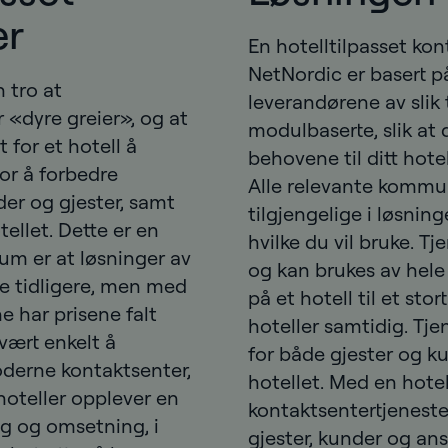
er
En hotelltilpasset kon
NetNordic er basert p
 tro at
leverandørene av slik
 «dyre greier», og at
modulbaserte, slik at 
 for et hotell å
behovene til ditt hot
for å forbedre
Alle relevante kommu
der og gjester, samt
tilgjengelige i løsning
tellet. Dette er en
hvilke du vil bruke. T
tum er at løsninger av
og kan brukes av hele 
e tidligere, men med
på et hotell til et stor
 har prisene falt
hoteller samtidig. Tje
vært enkelt å
for både gjester og k
oderne kontaktsenter,
hotellet. Med en hotel
hoteller opplever en
kontaktsentertjeneste
ng og omsetning, i
gjester, kunder og ans