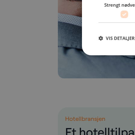
Strengt nødv
VIS DETALJER
Hotellbransjen
Et hotelltilp