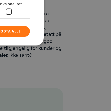
ge.
nksjonalitet
e på dette også i våre
, slik at behov når det
edarbeiderkompetanse,
GODTA ALLE
 statistikk blir ivaretatt på
o nyttig å vite hvor god
e tilgjengelig for kunder og
aler, ikke sant?