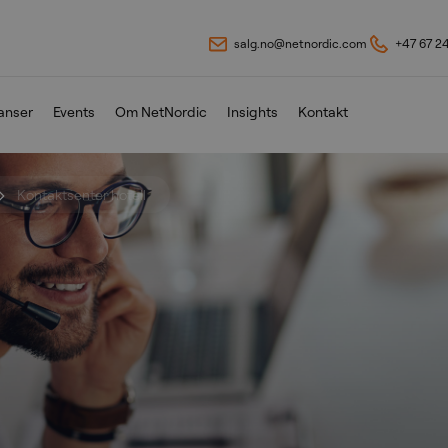
salg.no@netnordic.com
+47 67 2
anser
Events
Om NetNordic
Insights
Kontakt
Kontaktsenter hotell