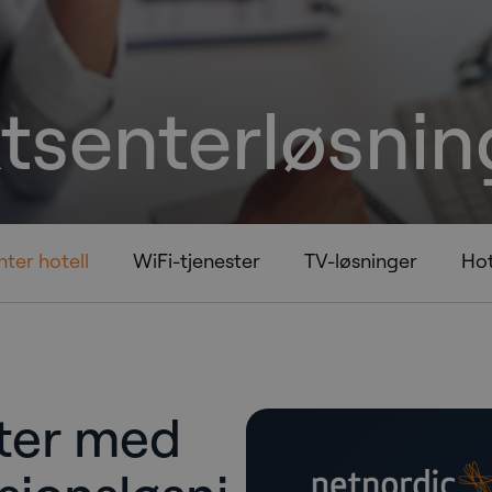
tsenterløsnin
ter hotell
WiFi-tjenester
TV-løsninger
Hot
ter med