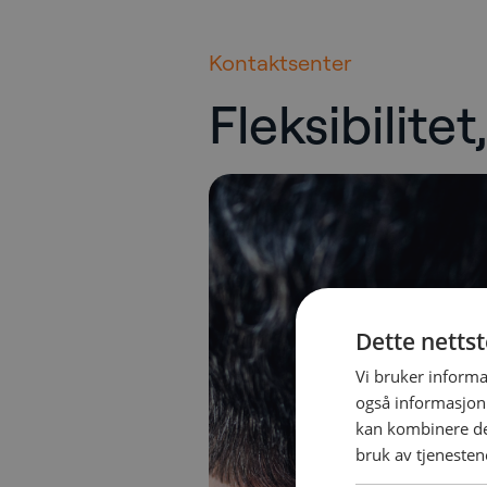
Kontaktsenter
Fleksibilit
Dette netts
Vi bruker informa
også informasjon
kan kombinere de
bruk av tjenesten