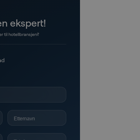
n ekspert!
 til hotellbransjen?
ad