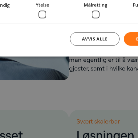
behov er minst like vikti
endig
Ytelse
Målretting
Fu
Vi har derfor fokusert my
kundetilpassede tjenester
gjelder fleksibilitet, m
AVVIS ALLE
skalerbarhet og ikke minst
en god måte. For det er j
man egentlig er til å vær
gjester, samt i hvilke kan
Svært skalerbar
asset
Løsningen