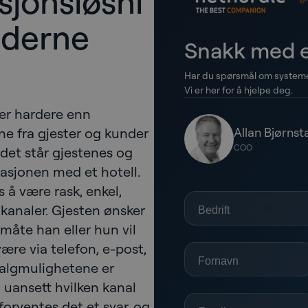
jonsløsni
oderne
Snakk med e
Har du spørsmål om systemer
Vi er her for å hjelpe deg.
er hardere enn
e fra gjester og kunder
Allan Bjørnst
COO
ildet står gjestenes og
asjonen med et hotell.
å være rask, enkel,
 kanaler. Gjesten ønsker
måte han eller hun vil
være via telefon, e-post,
 valgmulighetene er
 uansett hvilken kanal
forventes det et svar, og