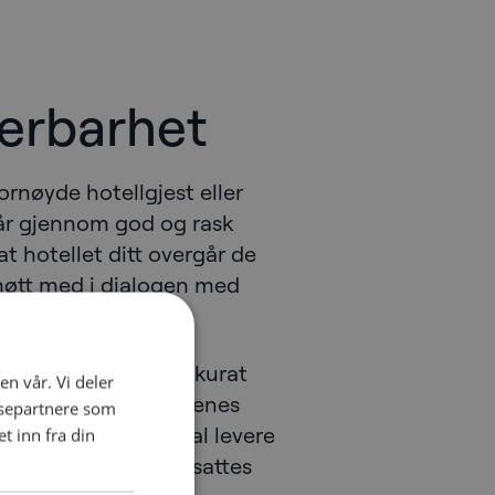
lerbarhet
fornøyde hotellgjest eller
år gjennom god og rask
 hotellet ditt overgår de
møtt med i dialogen med
 hjelpe deg med akkurat
en vår. Vi deler
re kundenes og gjestenes
ysepartnere som
pfylles når man skal levere
 inn fra din
 hotellets og de ansattes