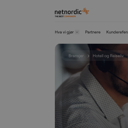
NetNordic Norway
Hva vi gjør
Partnere
Kunderefer
Gå til innhold
Bransjer
Hotell og Reiseliv