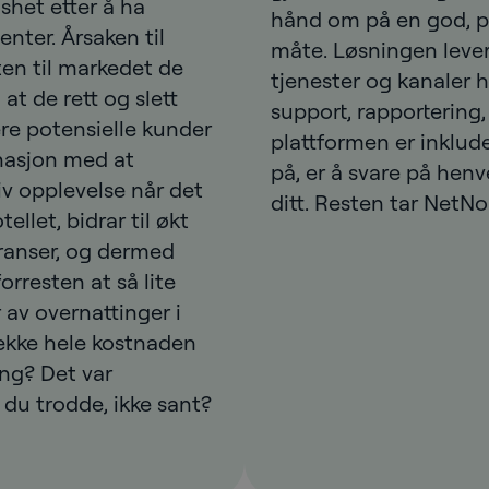
dshet etter å ha
hånd om på en god, pr
nter. Årsaken til
måte. Løsningen leve
ten til markedet de
tjenester og kanaler h
at de rett og slett
support, rapportering,
re potensielle kunder
plattformen er inklude
inasjon med at
på, er å svare på hen
iv opplevelse når det
ditt. Resten tar NetNo
llet, bidrar til økt
ranser, og dermed
orresten at så lite
av overnattinger i
ekke hele kostnaden
ing? Det var
du trodde, ikke sant?