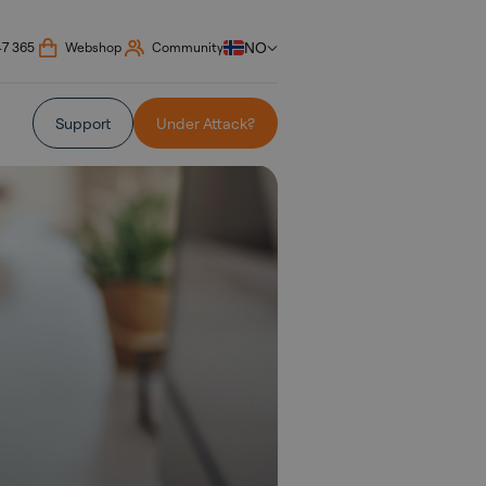
NO
47 365
Webshop
Community
Support
Under Attack?