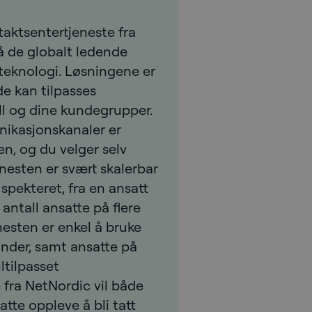
taktsentertjeneste fra
å de globalt ledende
 teknologi. Løsningene er
de kan tilpasses
ell og dine kundegrupper.
nikasjonskanaler er
en, og du velger selv
jenesten er svært skalerbar
spekteret, fra en ansatt
t antall ansatte på flere
nesten er enkel å bruke
under, samt ansatte på
ltilpasset
 fra NetNordic vil både
atte oppleve å bli tatt