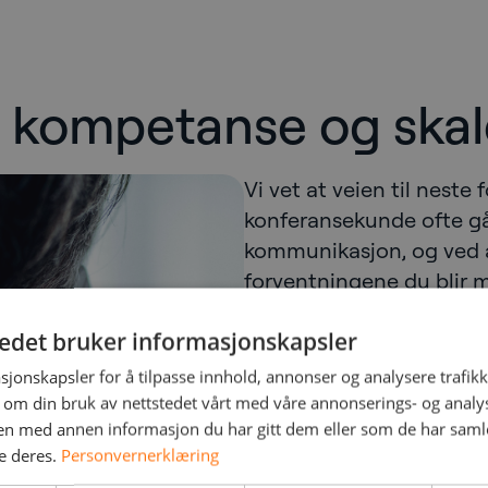
et, kompetanse og ska
Vi vet at veien til neste 
konferansekunde ofte g
kommunikasjon, og ved at
forventningene du blir 
kunder og gjester.
tedet bruker informasjonskapsler
NetNordics oppgave er å
sjonskapsler for å tilpasse innhold, annonser og analysere trafikk
det. Men det er ikke ba
 om din bruk av nettstedet vårt med våre annonserings- og anal
forventninger som må op
n med annen informasjon du har gitt dem eller som de har samlet
e deres.
Personvernerklæring
en kontaktsenterløsning,