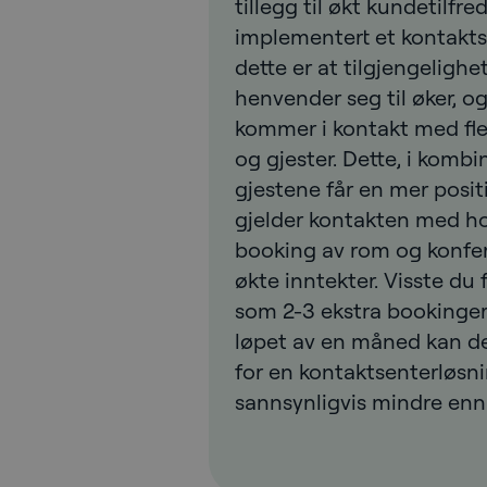
tillegg til økt kundetilfre
implementert et kontaktse
dette er at tilgjengelighe
henvender seg til øker, og 
kommer i kontakt med fle
og gjester. Dette, i komb
gjestene får en mer posit
gjelder kontakten med hote
booking av rom og konfe
økte inntekter. Visste du f
som 2-3 ekstra bookinger 
løpet av en måned kan d
for en kontaktsenterløsn
sannsynligvis mindre enn 