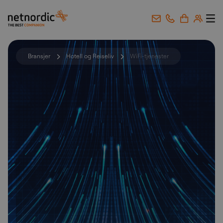
NetNordic Norway
Gå til innhold
Bransjer
Hotell og Reiseliv
WiFi-tjenester