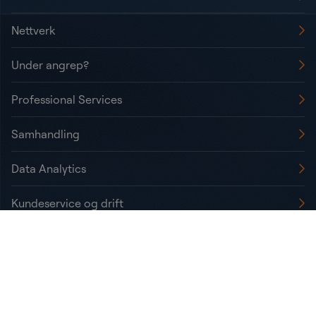
Nettverk
Under angrep?
Professional Services
Samhandling
Data Analytics
Kundeservice og drift
Informasjonskapsler / Cookies
Personvern
Statement on Transparency Act