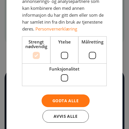
administrere løsningen selv, slik at
annonserings- og analysepartnere som
kan kombinere den med annen
hotellet ditt enkelt kan sette opp
informasjon du har gitt dem eller som de
tilpassede konferansenettverk med mer.
har samlet inn fra din bruk av tjenestene
deres.
Personvernerklæring
Strengt
Ytelse
Målretting
nødvendig
Funksjonalitet
Kapasitetsintensive tjenester
For vanlige hotellgjester er det nå blitt
GODTA ALLE
vanlig å bruke WIFI til
kapasitetskrevende tjenester som
AVVIS ALLE
innebærer strømming og casting av lyd
og bilde. Slike tjenester kan være Netflix,