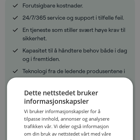
Forutsigbare kostnader.
24/7/365 service og support i tilfelle feil.
En tjeneste som stiller svært høye krav til
sikkerhet.
Kapasitet til å håndtere behov både i dag
og i fremtiden.
Teknologi fra de ledende produsentene i
bransjen.
En moderne og fremtidsrettet WIFI-
Dette nettstedet bruker
tjeneste som alltid er oppdatert.
informasjonskapsler
Vi bruker informasjonskapsler for å
God WIFI-dekning i de områdene du
tilpasse innhold, annonser og analysere
ønsker, både innendørs og utendørs.
trafikken vår. Vi deler også informasjon
Et brukergrensesnitt som lar deg
om din bruk av nettstedet vårt med våre