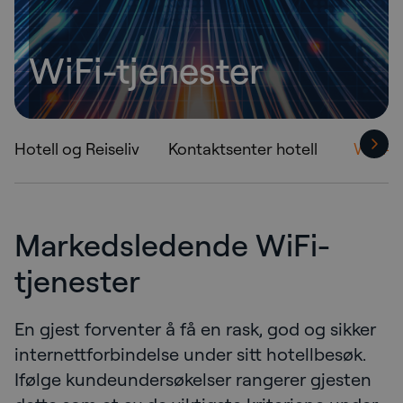
WiFi-tjenester
Hotell og Reiseliv
Kontaktsenter hotell
WiFi-t
Markedsledende WiFi-
tjenester
En gjest forventer å få en rask, god og sikker
internettforbindelse under sitt hotellbesøk.
Ifølge kundeundersøkelser rangerer gjesten