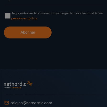
Bunntekst
NetNordic Norway
salg.no@netnordic.com