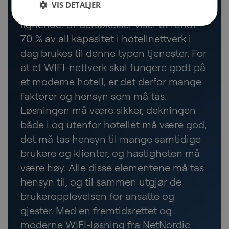
VIS DETALJER
YouTube, Spotify, Snapchat, Teams og
lignende. Undersøkelser viser at rundt
70 % av all kapasitet i hotellnettverk i
dag brukes til denne typen tjenester. For
at et WIFI-nettverk skal fungere godt på
et moderne hotell, er det derfor mange
faktorer og hensyn som må tas.
Løsningen må være sikker, dekningen
både i og utenfor hotellet må være god,
det må tas hensyn til mange samtidige
brukere og klienter, og hastigheten må
være høy. Alle disse elementene må tas
hensyn til, og til sammen utgjør de
brukeropplevelsen for ansatte og
gjester. Med en fremtidsrettet og
moderne WIFI-løsning fra NetNordic