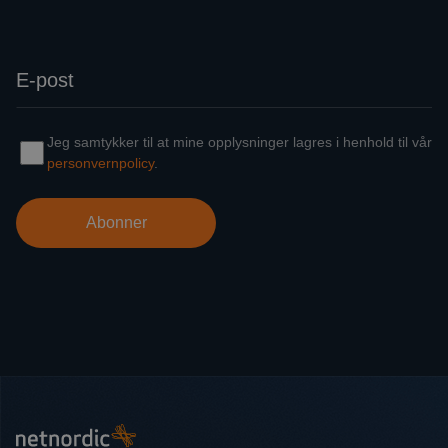
Bunntekst
NetNordic Norway