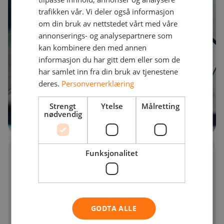
trafikken vår. Vi deler også informasjon
om din bruk av nettstedet vårt med våre
annonserings- og analysepartnere som
kan kombinere den med annen
informasjon du har gitt dem eller som de
har samlet inn fra din bruk av tjenestene
deres.
Personvernerklæring
Strengt
Ytelse
Målretting
nødvendig
24/7/365 service og support i tilfelle feil.
Funksjonalitet
Kontinuerlig oppgradering og
oppdatering av nettverket.
Teknologi fra de ledende produsentene i
GODTA ALLE
bransjen.