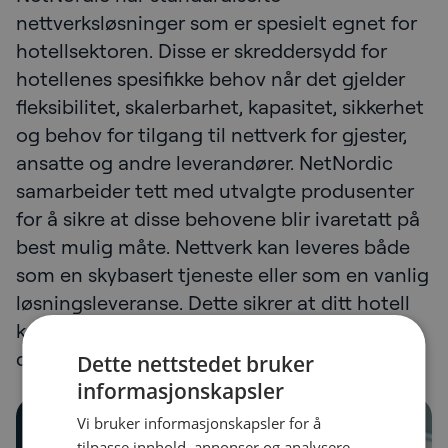
nettverksløsninger som er spesielt egnet for
hotellsektoren. Disse er skreddersydd for
hotellenes spesifikke behov når det gjelder
fleksibilitet, skalerbarhet, kapasitet, sikkerhet
og behov for tilgang til nettverk for gjester,
ansatte og andre leverandører. NetNordic
samarbeider tett med utvalgte produsenter
for å sikre at disse behovene blir ivaretatt på
best mulig måte. Nettverk kan leveres både
som en skybasert tjeneste eller som en vanlig
løsningsleveranse. Dette sikrer at ditt hotell
kan få en løsning som er skreddersydd til
deres unike behov.
Dette nettstedet bruker
informasjonskapsler
Vi bruker informasjonskapsler for å
tilpasse innhold, annonser og analysere