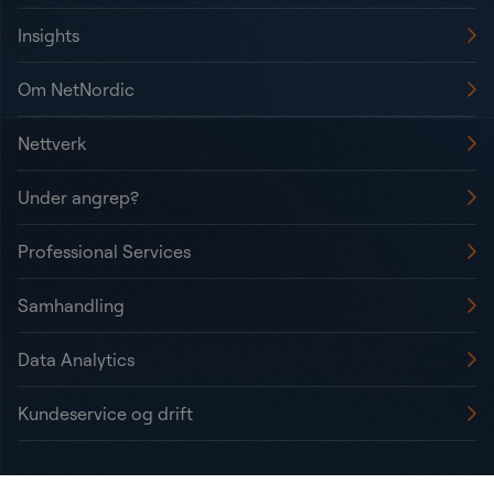
Insights
Om NetNordic
Nettverk
Under angrep?
Professional Services
Samhandling
Data Analytics
Kundeservice og drift