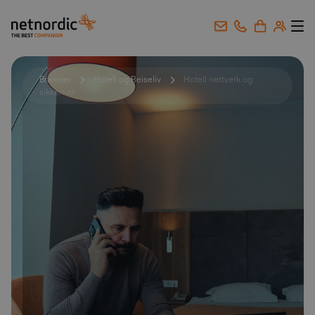
NetNordic Norway
Gå til innhold
Bransjer
Hotell og Reiseliv
Hotell nettverk og
sikkerhet