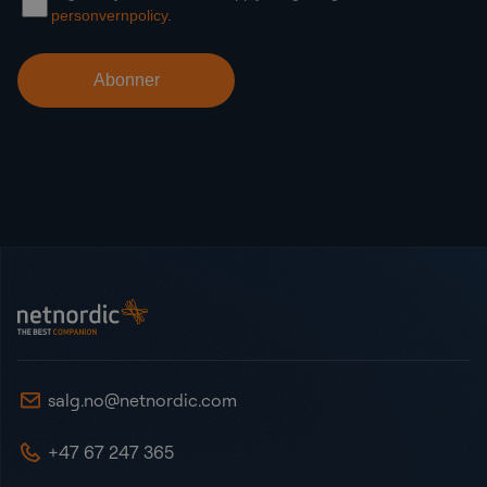
Bunntekst
NetNordic Norway
salg.no@netnordic.com
+47 67 247 365