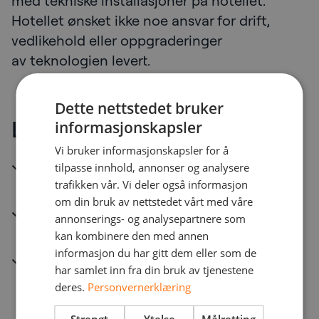
med tekniske installasjoner på hotellet.
Hotellet ønsket ikke noe ansvar for drift,
vedlikehold eller oppgraderinger
av teknologien levert.
Dette nettstedet bruker
Leveransen
informasjonskapsler
Vi bruker informasjonskapsler for å
Skybasert leveranse av nettverk (LAN)
tilpasse innhold, annonser og analysere
for administrasjon, samt IPTV med mer
trafikken vår. Vi deler også informasjon
om din bruk av nettstedet vårt med våre
Skybasert leveranse av trådløst
annonserings- og analysepartnere som
nettverk (WIFI) for gjester og ansatte
kan kombinere den med annen
informasjon du har gitt dem eller som de
Skybasert leveranse av IPTV-
har samlet inn fra din bruk av tjenestene
løsning og Smart TV’er med integrert
deres.
Personvernerklæring
Chromecast på alle gjesterom