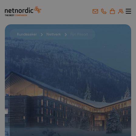
NetNordic Norway
Gå til innhold
Kundesaker
Nettverk
Fýri Resort