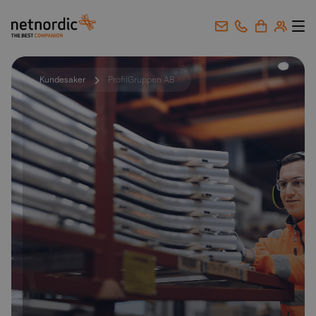
NetNordic Norway
Gå til innhold
Kundesaker
ProfilGruppen AB