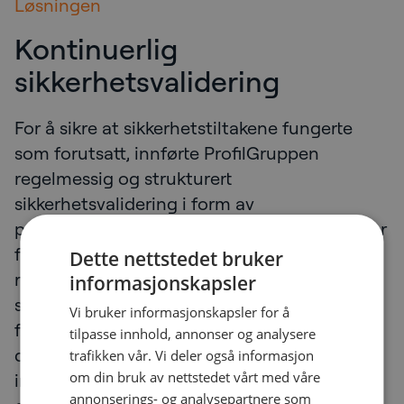
Løsningen
Kontinuerlig
sikkerhetsvalidering
For å sikre at sikkerhetstiltakene fungerte
som forutsatt, innførte ProfilGruppen
regelmessig og strukturert
sikkerhetsvalidering i form av
penetrasjonstester. Gjennom gjentatte tester
fikk organisasjonen et klarere bilde av sin
Dette nettstedet bruker
risikoeksponering og kunne basere sitt
informasjonskapsler
sikkerhetsarbeid på verifiserte resultater
Vi bruker informasjonskapsler for å
fremfor antakelser. Løsningen ble en sentral
tilpasse innhold, annonser og analysere
del av det samlede
trafikken vår. Vi deler også informasjon
om din bruk av nettstedet vårt med våre
informasjonssikkerhetsarbeidet og støttet
annonserings- og analysepartnere som