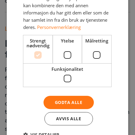
også kravene knyttet til ISO/IEC 27001.
kan kombinere den med annen
informasjon du har gitt dem eller som de
har samlet inn fra din bruk av tjenestene
deres.
Personvernerklæring
Leveransen
Løpende testing og
Strengt
Ytelse
Målretting
nødvendig
forbedringer
Penetrasjonstestene ble gjennomført
Funksjonalitet
fortløpende, med månedlige tester og
oversiktlige rapporter. Resultatene viste
risikoene på en skala, noe som ga et konkret
og prioriterbart grunnlag for korrigerende
GODTA ALLE
tiltak. Mellom testene arbeidet ProfilGruppen
AVVIS ALLE
aktivt med å utbedre de påviste
sårbarhetene, og fremmet dermed en kultur
VIS DETALJER