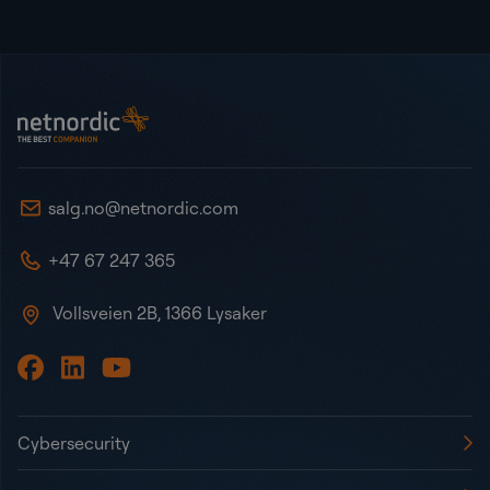
Bunntekst
NetNordic Norway
salg.no@netnordic.com
+47 67 247 365
Vollsveien 2B, 1366 Lysaker
Cybersecurity