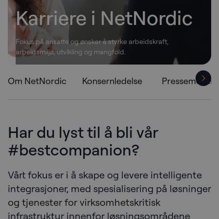
Karriere i NetNordic
Fokus på ansatte og ønsker å styrke arbeidskraft,
arbeidsmiljø, utvikling og mangfold.
Om NetNordic
Konsernledelse
Pressemeldin
Har du lyst til å bli vår
Karriere
#bestcompanion?
Vårt fokus er i å skape og levere intelligente
integrasjoner, med spesialisering på løsninger
og tjenester for virksomhetskritisk
infrastruktur innenfor løsningsområdene