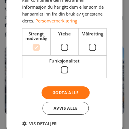
kan kombinere den med annen
for å sikre kvaliteten på alle våre forpliktelser.
informasjon du har gitt dem eller som de
Våre prosjektledere og systemingeniører
har samlet inn fra din bruk av tjenestene
deltar kontinuerlig i workshops og opplæring
deres.
Personvernerklæring
for å skaffe seg kunnskap om de nyeste
produktene og teknologiene.
Strengt
Ytelse
Målretting
nødvendig
Funksjonalitet
GODTA ALLE
AVVIS ALLE
VIS DETALJER