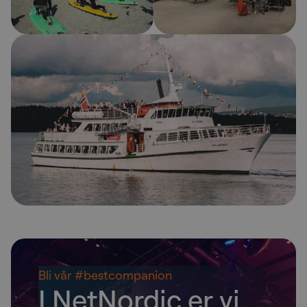
Bli vår #bestcompanion
I NetNordic er vi