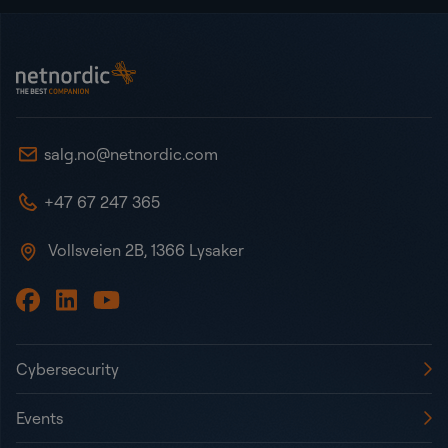
Bunntekst
NetNordic Norway
salg.no@netnordic.com
+47 67 247 365
Vollsveien 2B, 1366 Lysaker
Cybersecurity
Events