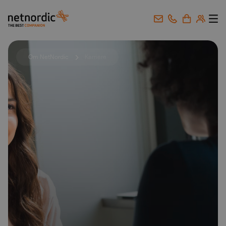
NetNordic Norway
Gå til innhold
Om NetNordic
Karriere