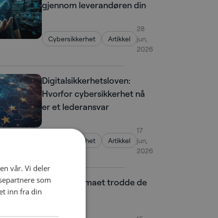
gjennom leverandøren din
28
Cybersikkerhet
Artikkel
jun,
2026
Digitalsikkerhetsloven:
Hvorfor cybersikkerhet nå
er et lederansvar
17
Cybersikkerhet
Artikkel
jun,
2026
en vår. Vi deler
ysepartnere som
Advokatfirmaet trodde de
 inn fra din
var sikret.