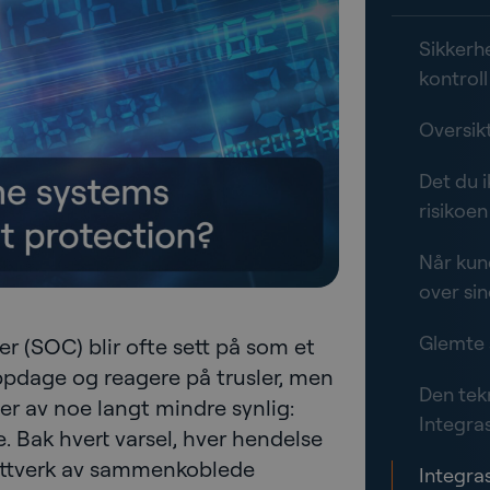
Sikkerhe
kontroll
Oversikt
Det du i
risikoen
Når kund
over si
Glemte 
r (SOC) blir ofte sett på som et
ppdage og reagere på trusler, men
Den tekn
ger av noe langt mindre synlig:
Integra
. Bak hvert varsel, hver hendelse
nettverk av sammenkoblede
Integras