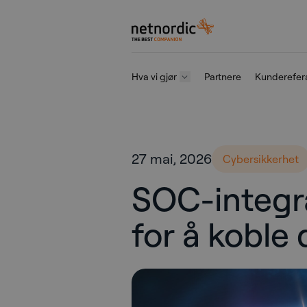
NetNordic Norway
Hva vi gjør
Partnere
Kunderefer
Gå til innhold
27 mai, 2026
Cybersikkerhet
SOC-integra
for å koble