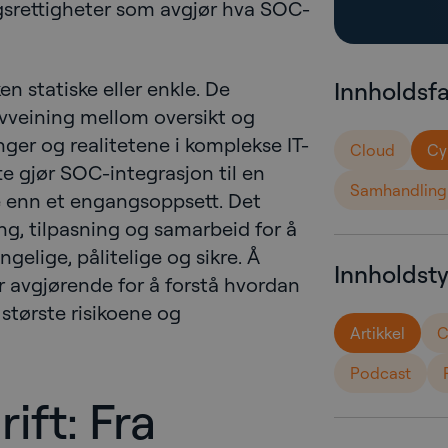
ngsrettigheter som avgjør hva SOC-
en statiske eller enkle. De
Innholdsf
vveining mellom oversikt og
nger og realitetene i komplekse IT-
Cloud
Cy
tte gjør SOC-integrasjon til en
Samhandling
e enn et engangsoppsett. Det
ng, tilpasning og samarbeid for å
engelige, pålitelige og sikre. Å
Innholdst
r avgjørende for å forstå hvordan
største risikoene og
Artikkel
C
Podcast
ift: Fra