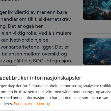
er imidlertid av mer enn bare
handler om tillit, sikkerhetskrav
gang. Det er også her
le en viktig rolle. Ved å simulere
r kan NetNordic hjelpe
vor sårbarhetene ligger. Det er
e balansen mellom oversikt og
ktiv og pålitelig SOC-integrasjon.
 kontroll
tedet bruker informasjonskapsler
sjonskapsler for å tilpasse innhold, annonser og analysere trafikk
 på en effektiv måte trenger
 om din bruk av nettstedet vårt med våre annonserings- og anal
n med annen informasjon du har gitt dem eller som de har samlet
undenes systemer. Men denne
e deres.
Personvernerklæring
I de fleste tilfeller er