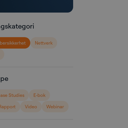
agskategori
bersikkerhet
Nettverk
ype
ase Studies
E-bok
Rapport
Video
Webinar