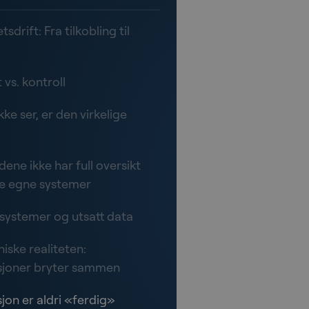
tsdrift: Fra tilkobling til
 vs. kontroll
kke ser, er den virkelige
ene ikke har full oversikt
ne egne systemer
systemer og utsatt data
iske realiteten:
sjoner bryter sammen
jon er aldri «ferdig»