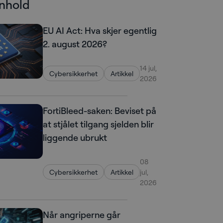
nnhold
EU AI Act: Hva skjer egentlig
2. august 2026?
14 jul,
Cybersikkerhet
Artikkel
2026
FortiBleed-saken: Beviset på
at stjålet tilgang sjelden blir
liggende ubrukt
08
Cybersikkerhet
Artikkel
jul,
2026
Når angriperne går