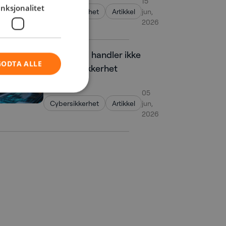
15
nksjonalitet
Cybersikkerhet
Artikkel
jun,
2026
OT-kontroll handler ikke
GODTA ALLE
bare om sikkerhet
05
Cybersikkerhet
Artikkel
jun,
2026