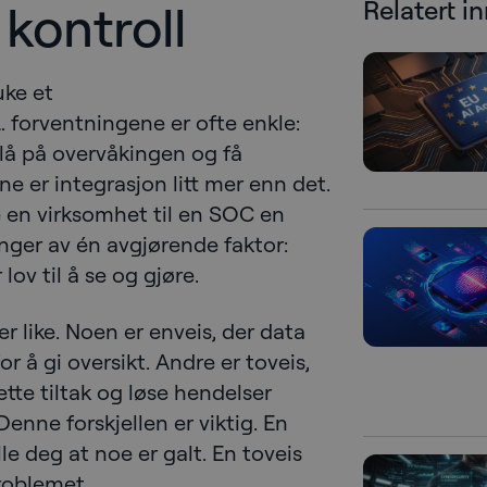
l kontroll
Relatert i
uke et
… forventningene er ofte enkle:
å på overvåkingen og få
ne er integrasjon litt mer enn det.
le en virksomhet til en SOC en
ger av én avgjørende faktor:
ov til å se og gjøre.
r like. Noen er enveis, der data
r å gi oversikt. Andre er toveis,
tte tiltak og løse hendelser
Denne forskjellen er viktig. En
le deg at noe er galt. En toveis
roblemet.