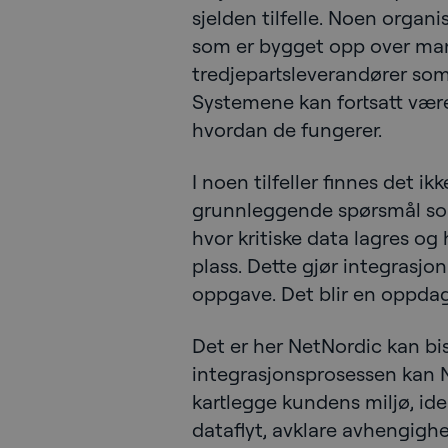
sjelden tilfelle. Noen organ
som er bygget opp over ma
tredjepartsleverandører som 
Systemene kan fortsatt være 
hvordan de fungerer.
I noen tilfeller finnes det ikk
grunnleggende spørsmål som
hvor kritiske data lagres og
plass. Dette gjør integrasjo
oppgave. Det blir en oppdag
Det er her NetNordic kan b
integrasjonsprosessen kan N
kartlegge kundens miljø, ide
dataflyt, avklare avhengigh