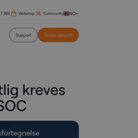
NO
47 365
Webshop
Community
Support
Under Attack?
lig kreves
n SOC
sfortegnelse