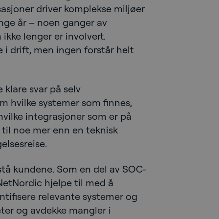
isasjoner driver komplekse miljøer
nge år – noen ganger av
ikke lenger er involvert.
i drift, men ingen forstår helt
e klare svar på selv
 hvilke systemer som finnes,
 hvilke integrasjoner som er på
n til noe mer enn en teknisk
elsesreise.
istå kundene. Som en del av SOC-
etNordic hjelpe til med å
ntifisere relevante systemer og
eter og avdekke mangler i