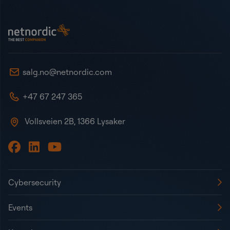
Bunntekst
NetNordic Norway
salg.no@netnordic.com
+47 67 247 365
Vollsveien 2B, 1366 Lysaker
Cybersecurity
Events