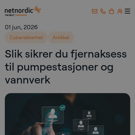
NetNordic Norway
Gå til innhold
01 jun, 2026
Cybersikkerhet
Artikkel
Slik sikrer du fjernaksess
til pumpestasjoner og
vannverk