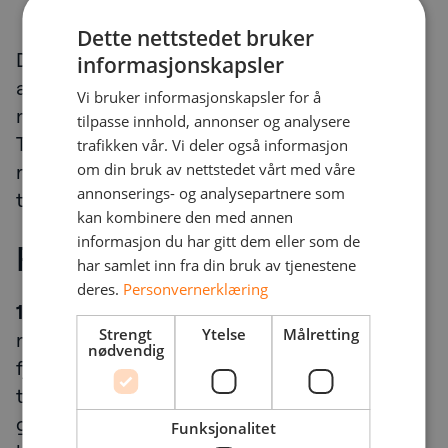
Dette nettstedet bruker
Dette er ikke et produkt man kjøper, men en
informasjonskapsler
arkitekturfilosofi man bygger rundt. Mange
Vi bruker informasjonskapsler for å
moderne fjernaksessløsninger støtter Zero
tilpasse innhold, annonser og analysere
Trust-prinsipper, men de må konfigureres
trafikken vår. Vi deler også informasjon
om din bruk av nettstedet vårt med våre
riktig og integreres i en helhetlig
annonserings- og analysepartnere som
tilgangsstyringsstrategi.
kan kombinere den med annen
informasjon du har gitt dem eller som de
Praktiske anbefalinger
har samlet inn fra din bruk av tjenestene
deres.
Personvernerklæring
1. Kartlegg alle eksisterende tilganger.
Start
Strengt
Ytelse
Målretting
med å få oversikt. Hvilke systemer har
nødvendig
fjernaksess? Hvem har tilgang? Når ble
tilgangen sist brukt? Dette alene avdekker
gjerne tilganger som burde vært fjernet for
Funksjonalitet