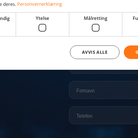
e deres.
Personvernerklæring
endig
Ytelse
Målretting
Fu
AVVIS ALLE