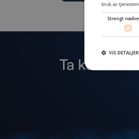
bruk av tjenesten
Strengt nødv
VIS DETALJER
Ta kontakt