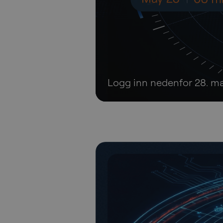
Logg inn nedenfor 28. mai
CyberTalk – Fra antagelse til bevis