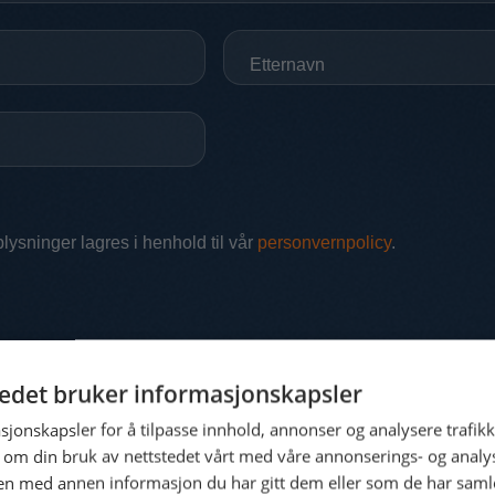
tedet bruker informasjonskapsler
sjonskapsler for å tilpasse innhold, annonser og analysere trafikk
 om din bruk av nettstedet vårt med våre annonserings- og anal
n med annen informasjon du har gitt dem eller som de har samlet