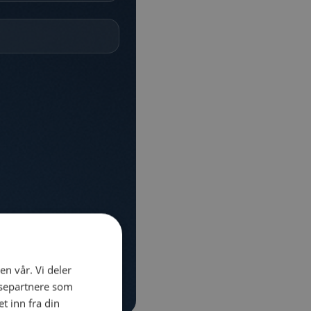
en vår. Vi deler
ysepartnere som
 inn fra din