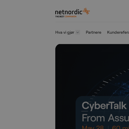
NetNordic Norway
Hva vi gjør
Partnere
Kunderefer
Gå til innhold