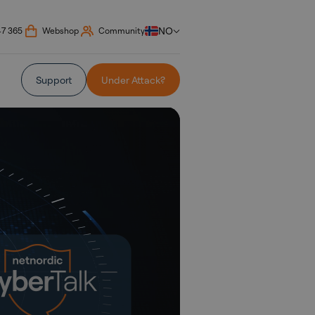
NO
47 365
Webshop
Community
Support
Under Attack?