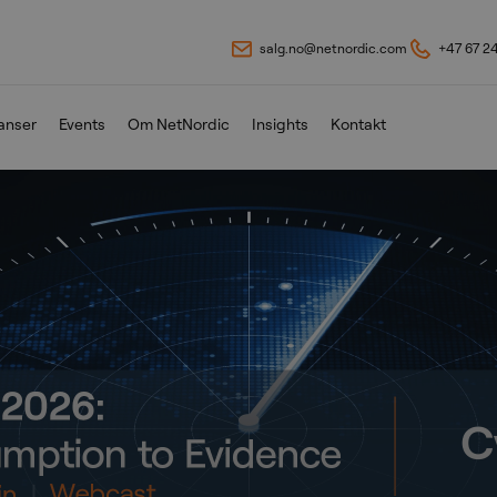
salg.no@netnordic.com
+47 67 2
anser
Events
Om NetNordic
Insights
Kontakt