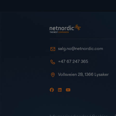
Bunntekst
NetNordic Norway
salg.no@netnordic.com
+47 67 247 365
Vollsveien 2B, 1366 Lysaker