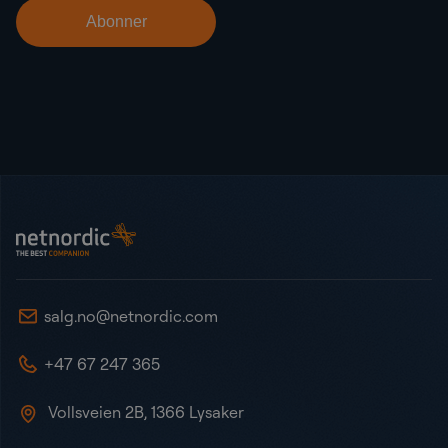
Bunntekst
NetNordic Norway
salg.no@netnordic.com
+47 67 247 365
Vollsveien 2B, 1366 Lysaker