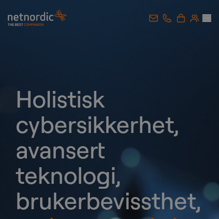
NetNordic Norway
Gå til innhold
Forenkle, skalér
og sikre
din sky, vi kan
hjelpe deg med å
navigere i