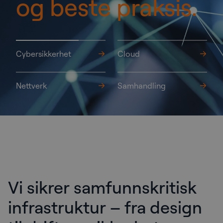
kompleksiteten.
Cybersikkerhet
Cloud
Nettverk
Samhandling
Vi sikrer samfunnskritisk
Hjem
infrastruktur – fra design