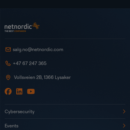
Bunntekst
NetNordic Norway
salg.no@netnordic.com
+47 67 247 365
Vollsveien 2B, 1366 Lysaker
Cybersecurity
Events