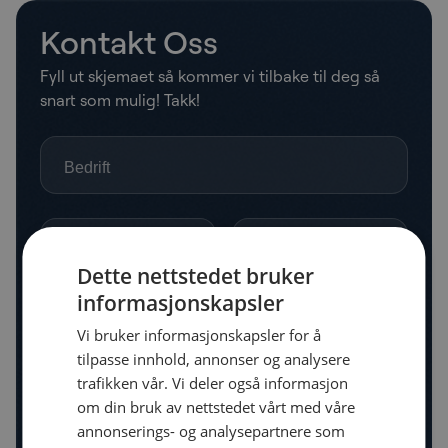
Kontakt Oss
Fyll ut skjemaet så kommer vi tilbake til deg så
snart som mulig! Takk!
Dette nettstedet bruker
informasjonskapsler
Vi bruker informasjonskapsler for å
tilpasse innhold, annonser og analysere
trafikken vår. Vi deler også informasjon
om din bruk av nettstedet vårt med våre
annonserings- og analysepartnere som