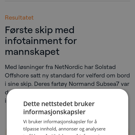
Resultatet
Første skip med
infotainment for
mannskapet
Med løsninger fra NetNordic har Solstad
Offshore satt ny standard for velferd om bord
i sine skip. Deres fartøy Normand Subsea7 var
det første skipet noensinne som har fått
infotainment installert til sitt mannskap.
Dette nettstedet bruker
informasjonskapsler
Vi bruker informasjonskapsler for å
tilpasse innhold, annonser og analysere