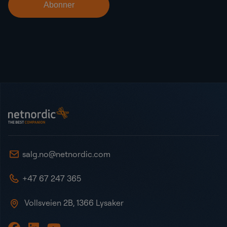
Bunntekst
NetNordic Norway
salg.no@netnordic.com
+47 67 247 365
Vollsveien 2B, 1366 Lysaker