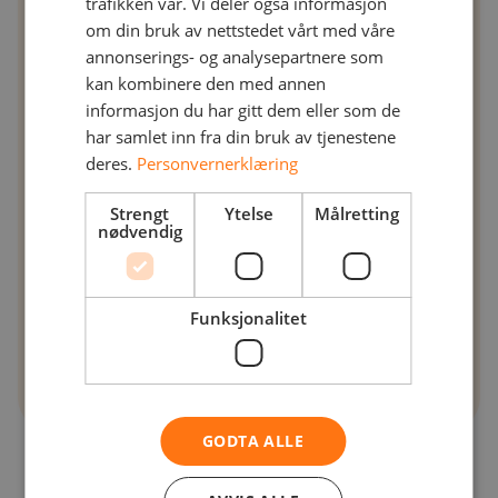
trafikken vår. Vi deler også informasjon
om din bruk av nettstedet vårt med våre
annonserings- og analysepartnere som
kan kombinere den med annen
Løsningen fra NetNordic tilbyr vårt
informasjon du har gitt dem eller som de
har samlet inn fra din bruk av tjenestene
mannskap moderne kommunikasjons-
deres.
Personvernerklæring
og underholdningsløsninger. Dette er
viktig for velferden om bord, og for å
Strengt
Ytelse
Målretting
være konkurransedyktig i
nødvendig
rekrutteringsprosessen av de beste
sjøfolkene.
Funksjonalitet
Geir Ove Olsen, Prosjektleder i Solstad
Offshore
GODTA ALLE