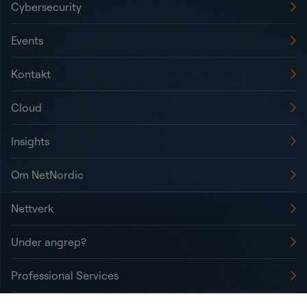
Cybersecurity
Events
Kontakt
Cloud
Insights
Om NetNordic
Nettverk
Under angrep?
Professional Services