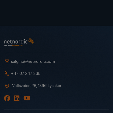
Bunntekst
NetNordic Norway
salg.no@netnordic.com
+47 67 247 365
Vollsveien 2B, 1366 Lysaker