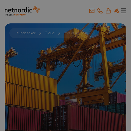
NetNordic Norway
Gå til innhold
Kundesaker
Cloud
Port of Aalborg