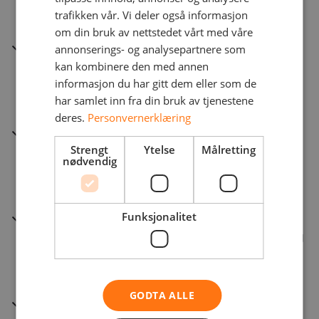
trafikken vår. Vi deler også informasjon
optimalisering av forbruk i Microsoft Azure.
om din bruk av nettstedet vårt med våre
Infrastruktur som en tjeneste (IaaS)
annonserings- og analysepartnere som
Skalerbar datasenterplattform levert som
kan kombinere den med annen
informasjon du har gitt dem eller som de
tjeneste, med fokus på høy tilgjengelighet og
har samlet inn fra din bruk av tjenestene
ytelse.
deres.
Personvernerklæring
Plattform som en tjeneste (PaaS)
Strengt
Ytelse
Målretting
Fullt administrert drift og vedlikehold av
nødvendig
datasenterplattformen for sømløs
applikasjonsleveranse.
Security Operations Center (SOC)
Funksjonalitet
24/7 overvåking, respons og trusselhåndtering
levert fra NetNordics dedikerte
sikkerhetssenter.
GODTA ALLE
Nettverk som en tjeneste (NaaS)