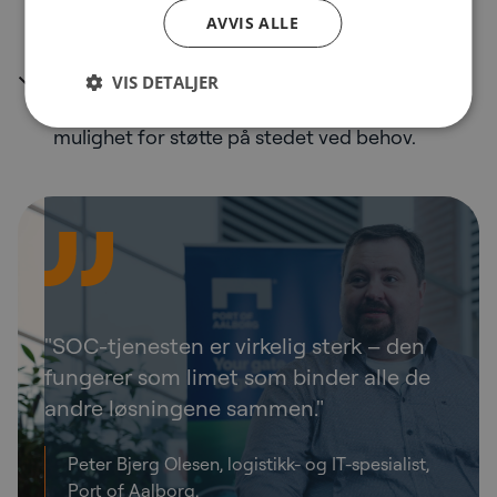
Helhetlige, administrerte nettverkstjenester
AVVIS ALLE
som sikrer stabilitet, sikkerhet og ytelse.
1st Line Service Desk og lokal brukerstøtte
VIS DETALJER
Førstelinjestøtte med rask responstid og
mulighet for støtte på stedet ved behov.
"SOC-tjenesten er virkelig sterk – den
fungerer som limet som binder alle de
andre løsningene sammen."
Peter Bjerg Olesen, logistikk- og IT-spesialist,
Port of Aalborg.