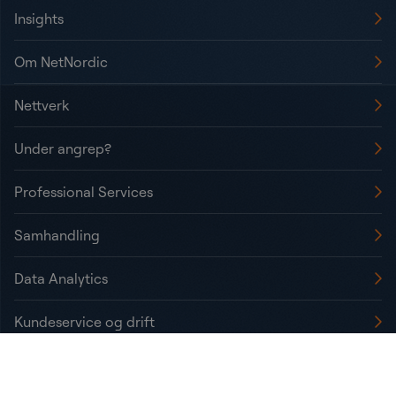
Insights
Om NetNordic
Nettverk
Under angrep?
Professional Services
Samhandling
Data Analytics
Kundeservice og drift
Informasjonskapsler / Cookies
Personvern