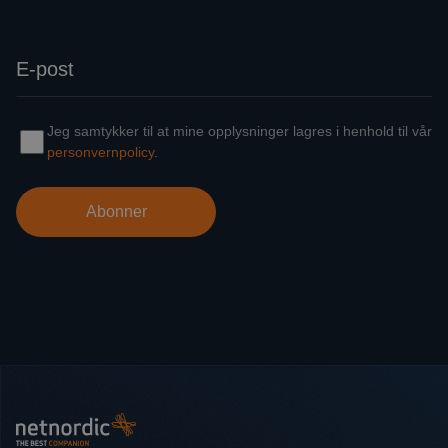
Bunntekst
NetNordic Norway