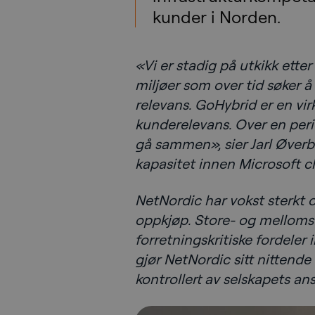
kunder i Norden.
«Vi er stadig på utkikk etter
miljøer som over tid søker å 
relevans. GoHybrid er en vi
kunderelevans. Over en perio
gå sammen», sier Jarl Øverb
kapasitet innen Microsoft cl
NetNordic har vokst sterkt 
oppkjøp. Store- og mellomst
forretningskritiske fordele
gjør NetNordic sitt nittend
kontrollert av selskapets ans