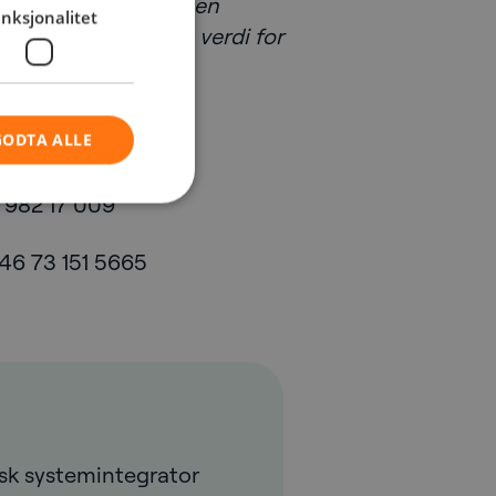
 NetNordic har hatt en
nksjonalitet
e kunderelevans og verdi for
GODTA ALLE
47 982 17 009
 + 46 73 151 5665
isk systemintegrator