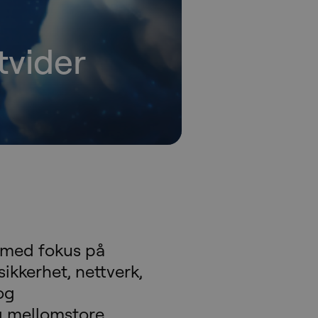
tvider
n med fokus på
sikkerhet, nettverk,
og
g mellomstore