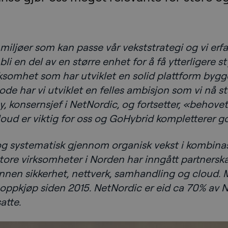
 miljøer som kan passe vår vekststrategi og vi erfa
bli en del av en større enhet for å få ytterligere 
rksomhet som har utviklet en solid plattform byg
de har vi utviklet en felles ambisjon som vi nå st
y, konsernsjef i NetNordic, og fortsetter, «behov
oud er viktig for oss og GoHybrid kompletterer god
og systematisk gjennom organisk vekst i kombina
ore virksomheter i Norden har inngått partnersk
r innen sikkerhet, nettverk, samhandling og cloud
e oppkjøp siden 2015. NetNordic er eid ca 70% av 
atte.