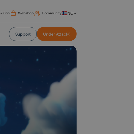
NO
47 365
Webshop
Community
Support
Under Attack?