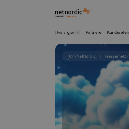
NetNordic Norway
Hva vi gjør
Partnere
Kunderefer
Gå til innhold
Om NetNordic
Pressemeldi