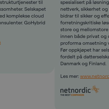
strukturtjenester til
spesialisert på løsnin
ksomheter. Selskapet
nettverk, sikkerhet o
 med komplekse cloud
bidrar til sikker og eff
konsulenter. GoHybrid
forretningskritiske lø
.
store og mellomstore
innen både privat og o
e
proforma omsetning va
Før oppkjøpet har sel
fordelt på datterselsk
Danmark og Finland.
Les mer:
www.netnord