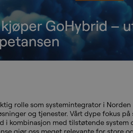
kjøper GoHybrid – u
petansen
viktig rolle som systemintegrator i Norde
øsninger og tjenester. Vårt dype fokus på 
d i kombinasjon med tilstøtende system 
nse gjør oss meget relevante for store o