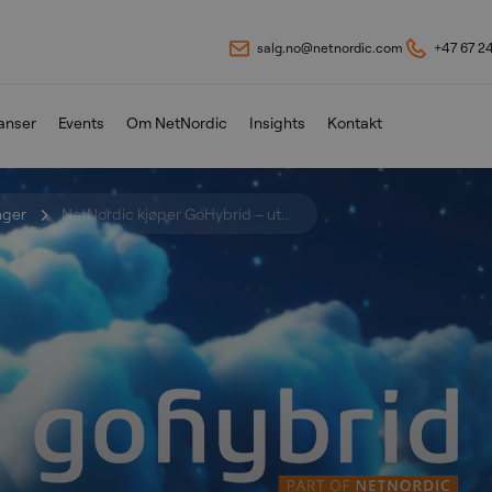
salg.no@netnordic.com
+47 67 2
anser
Events
Om NetNordic
Insights
Kontakt
nger
NetNordic kjøper GoHybrid – ut...