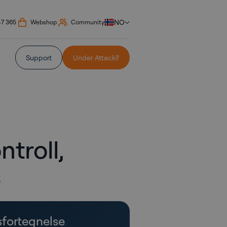
NO
47 365
Webshop
Community
Support
Under Attack?
troll,
s
sfortegnelse