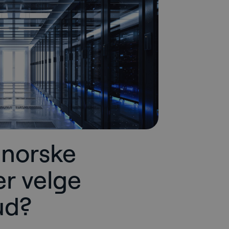
 norske
r velge
ud?