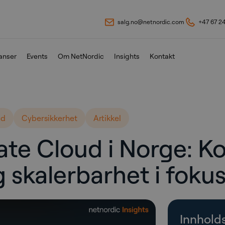
salg.no@netnordic.com
+47 67 2
anser
Events
Om NetNordic
Insights
Kontakt
ud
Cybersikkerhet
Artikkel
te Cloud i Norge: Kon
g skalerbarhet i foku
Innhold