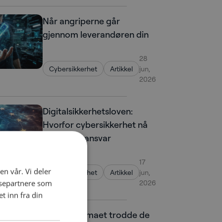
Når angriperne går
gjennom leverandøren din
28
Cybersikkerhet
Artikkel
jun,
2026
Digitalsikkerhetsloven:
Hvorfor cybersikkerhet nå
er et lederansvar
17
en vår. Vi deler
Cybersikkerhet
Artikkel
jun,
ysepartnere som
2026
 inn fra din
Advokatfirmaet trodde de