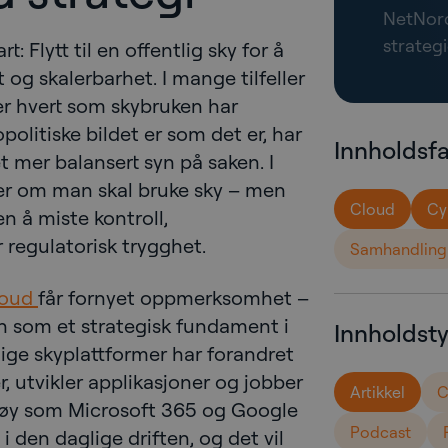
NetNord
strateg
: Flytt til en offentlig sky for å
t og skalerbarhet. I mange tilfeller
ter hvert som skybruken har
olitiske bildet er som det er, har
Innholdsf
 mer balansert syn på saken. I
ger om man skal bruke sky – men
Cloud
Cy
 å miste kontroll,
 regulatorisk trygghet.
Samhandling
loud
får fornyet oppmerksomhet –
en som et strategisk fundament i
Innholdst
lige skyplattformer har forandret
, utvikler applikasjoner og jobber
Artikkel
C
ktøy som Microsoft 365 og Google
Podcast
i den daglige driften, og det vil