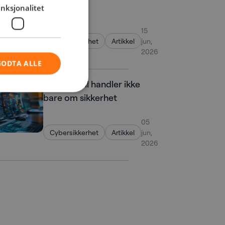
var sikret.
nksjonalitet
15
Cybersikkerhet
Artikkel
jun,
2026
GODTA ALLE
OT-kontroll handler ikke
bare om sikkerhet
05
Cybersikkerhet
Artikkel
jun,
2026