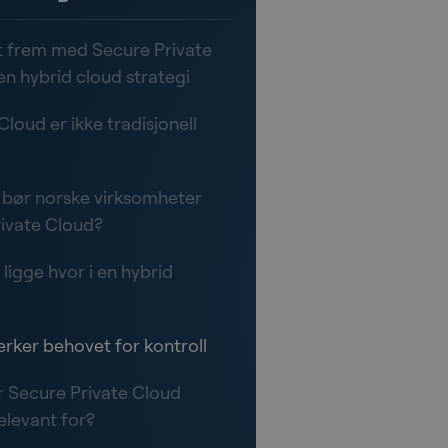
t frem med Secure Private
en hybrid cloud strategi
Cloud er ikke tradisjonell
 bør norske virksomheter
rivate Cloud?
ligge hvor i en hybrid
?
erker behovet for kontroll
 Secure Private Cloud
elevant for?