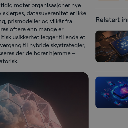
amtidig møter organisasjoner nye
v skjerpes, datasuverenitet er ikke
Relatert i
g, prismodeller og vilkår fra
dres oftere enn mange er
isk usikkerhet legger til enda et
overgang til hybride skystrategier,
sseres der de hører hjemme –
torisk.