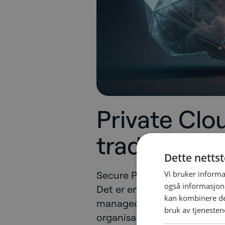
Private Clou
tradisjonell
Dette netts
Vi bruker informa
Secure Private Cloud må ikk
også informasjon
Det er en moderne, skybasert
kan kombinere de
managed service, med de 
bruk av tjenesten
organisasjoner forventer av 