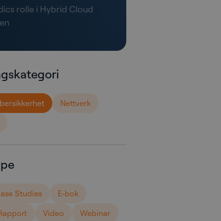
ics rolle i Hybrid Cloud
ien
agskategori
bersikkerhet
Nettverk
ype
ase Studies
E-bok
Rapport
Video
Webinar