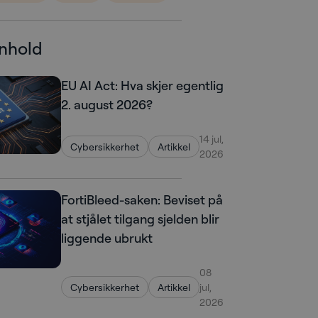
nnhold
EU AI Act: Hva skjer egentlig
2. august 2026?
14 jul,
Cybersikkerhet
Artikkel
2026
FortiBleed-saken: Beviset på
at stjålet tilgang sjelden blir
liggende ubrukt
08
Cybersikkerhet
Artikkel
jul,
2026