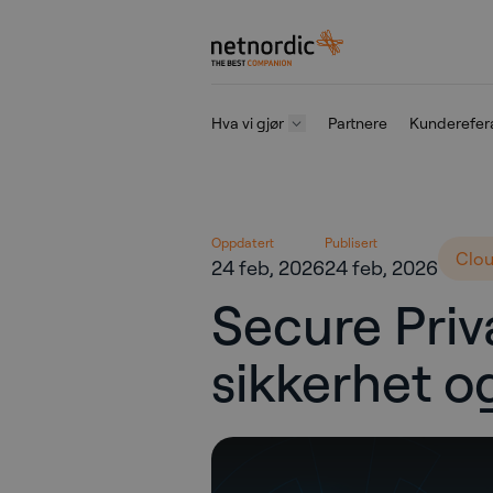
NetNordic Norway
Hva vi gjør
Partnere
Kunderefer
Gå til innhold
Oppdatert
Publisert
Clo
24 feb, 2026
24 feb, 2026
Secure Priva
sikkerhet o