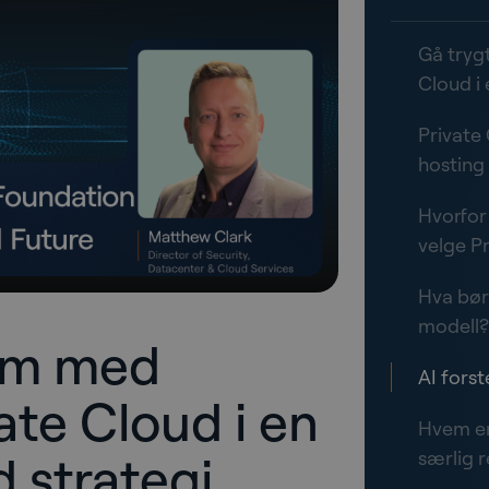
Gå tryg
Cloud i 
Private 
hosting
Hvorfor
velge P
Hva bør 
modell
rem med
AI forst
ate Cloud i en
Hvem er
d strategi
særlig r