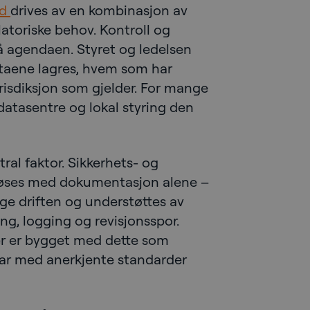
ud
drives av en kombinasjon av
atoriske behov. Kontroll og
å agendaen. Styret og ledelsen
ataene lagres, hvem som har
urisdiksjon som gjelder. For mange
datasentre og lokal styring den
ral faktor. Sikkerhets- og
 løses med dokumentasjon alene –
ige driften og understøttes av
ing, logging og revisjonsspor.
er er bygget med dette som
ar med anerkjente standarder