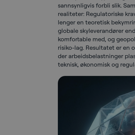
sannsynligvis forbli slik. S
realiteter: Regulatoriske kra
lenger en teoretisk bekymrin
globale skyleverandører en
komfortable med, og geopolit
risiko-lag. Resultatet er en 
der arbeidsbelastninger pla
teknisk, økonomisk og regula