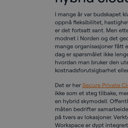
I mange år var budskapet klart
oppnå fleksibilitet, hastighe
er det fortsatt sant. Men et
modnet i Norden og det geop
mange organisasjoner fått et
dag er spørsmålet ikke len
hvordan man bruker den uten
kostnadsforutsigbarhet eller
Det er her
Secure Private C
ikke som et steg tilbake, m
en hybrid skymodell. Offent
måten bedrifter samarbeider
på tvers av lokasjoner. Ver
Workspace er dypt integrert 