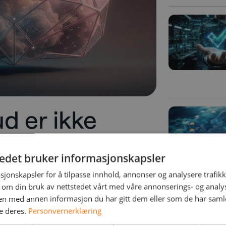
d er ikke
 hosting
tedet bruker informasjonskapsler
sjonskapsler for å tilpasse innhold, annonser og analysere trafikk
e forveksles med klassisk hosting.
 om din bruk av nettstedet vårt med våre annonserings- og anal
 plattform levert som en full
n med annen informasjon du har gitt dem eller som de har samlet
samme egenskapene
e deres.
Personvernerklæring
offentlig sky – skalerbarhet,