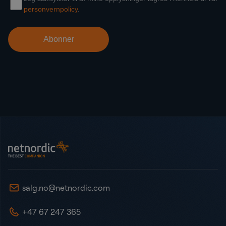
Bunntekst
NetNordic Norway
salg.no@netnordic.com
+47 67 247 365