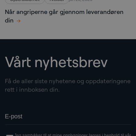
Når angriperne går gjennom leverandøren
din
Vårt nyhetsbrev
Få de aller siste nyhetene og oppdateringene
rett i innboksen din.