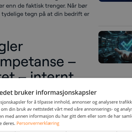
r enn de faktisk trenger. Når bør
tydelige tegn på at din bedrift er
gler
ompetanse –
tet – internt
tedet bruker informasjonskapsler
nn noen gang. Hybridmiljøer,
etrafikk og strengere
sjonskapsler for å tilpasse innhold, annonser og analysere trafikk
 om din bruk av nettstedet vårt med våre annonserings- og anal
 krav til drift og arkitektur. Når
n med annen informasjon du har gitt dem eller som de har samlet
 er presset, eller mangler
e deres.
Personvernerklæring
tanse, kan konsekvensen bli