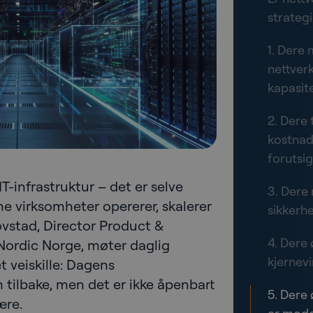
strateg
1. Dere
nettver
kapasite
2. Dere
kostnad
forutsig
IT-infrastruktur – det er selve
3. Dere
 virksomheter opererer, skalerer
sikkerhe
Hovstad, Director Product &
4. Dere
Nordic Norge, møter daglig
kjernev
 veiskille: Dagens
 tilbake, men det er ikke åpenbart
5. Dere 
ære.