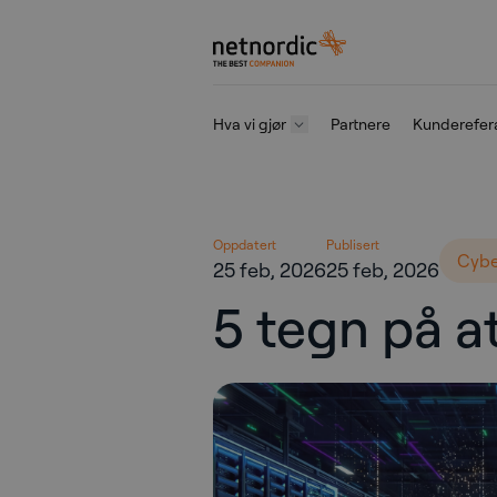
NetNordic Norway
Hva vi gjør
Partnere
Kunderefer
Gå til innhold
Oppdatert
Publisert
Cybe
25 feb, 2026
25 feb, 2026
5 tegn på at