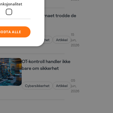
nksjonalitet
Advokatfirmaet trodde de
var sikret.
GODTA ALLE
15
Cybersikkerhet
Artikkel
jun,
2026
OT-kontroll handler ikke
bare om sikkerhet
05
Cybersikkerhet
Artikkel
jun,
2026