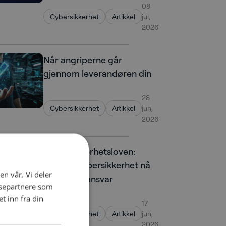
08
Cybersikkerhet
Artikkel
jul,
2026
Når angriperne går
gjennom leverandøren din
28
Cybersikkerhet
Artikkel
jun,
2026
Digitalsikkerhetsloven:
Hvorfor cybersikkerhet nå
en vår. Vi deler
er et lederansvar
ysepartnere som
 inn fra din
17
Cybersikkerhet
Artikkel
jun,
2026