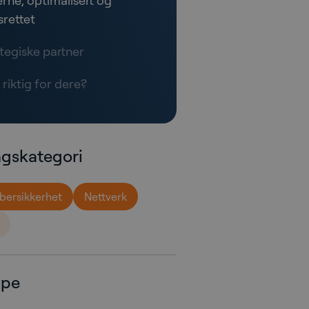
rne, optimalisert og
srettet
ategiske partner
riktig for dere?
agskategori
bersikkerhet
Nettverk
ype