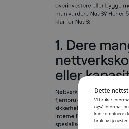
overinvestere eller bygge me
man vurdere NaaS? Her er 5 
klar for NaaS:
1. Dere man
nettverksk
eller kapasi
Dette netts
Nettverk er mer komplekse e
fjernbrukere, økt skytjenest
Vi bruker informa
også informasjon
sikkerhetskrav stiller helt nye
kan kombinere de
interne IT-ressurser allerede
bruk av tjenesten
spesialisert nettverkskompe