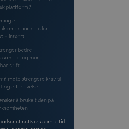
isk plattform?
 mangler
kskompetanse – eller
t – internt
 trenger bedre
skontroll og mer
bar drift
 må møte strengere krav til
t og etterlevelse
 ønsker å bruke tiden på
irksomheten
ønsker et nettverk som alltid