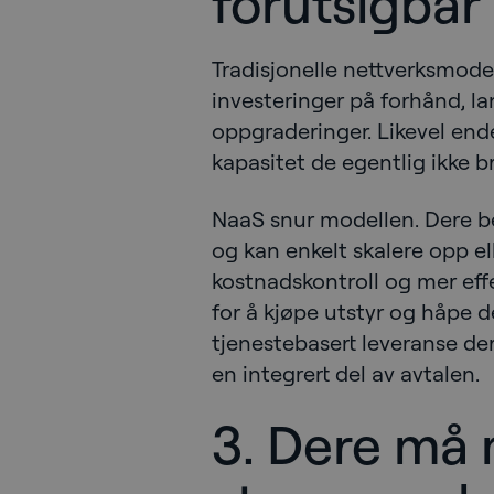
forutsigbar 
Tradisjonelle nettverksmode
investeringer på forhånd, l
oppgraderinger. Likevel en
kapasitet de egentlig ikke br
NaaS snur modellen. Dere bet
og kan enkelt skalere opp el
kostnadskontroll og mer effe
for å kjøpe utstyr og håpe d
tjenestebasert leveranse der y
en integrert del av avtalen.
3. Dere må