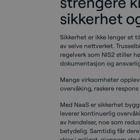
strengere kr
sikkerhet og
Sikkerhet er ikke lenger et t
av selve nettverket. Trusselb
regelverk som NIS2 stiller høy
dokumentasjon og ansvarlig
Mange virksomheter oppleve
overvåking, raskere respons 
Med NaaS er sikkerhet bygge
leverer kontinuerlig overvå
av hendelser, noe som redus
betydelig. Samtidig får dere
skjer i miljøet, gjennom str