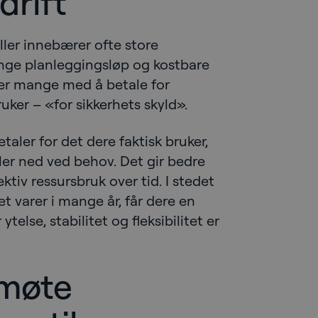
drift
ller innebærer ofte store
ange planleggingsløp og kostbare
der mange med å betale for
uker – «for sikkerhets skyld».
aler for det dere faktisk bruker,
ler ned ved behov. Det gir bedre
ktiv ressursbruk over tid. I stedet
et varer i mange år, får dere en
telse, stabilitet og fleksibilitet er
 møte