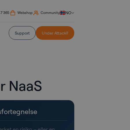
NO
47 365
Webshop
Community
Support
Under Attack?
for NaaS
sfortegnelse
erket en risiko – eller en