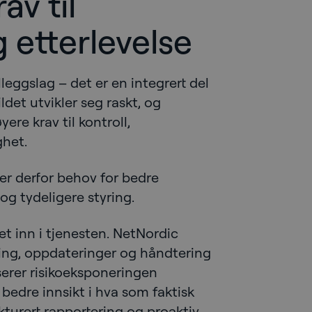
av til
 etterlevelse
illeggslag – det er en integrert del
ildet utvikler seg raskt, og
ere krav til kontroll,
het.
r derfor behov for bedre
og tydeligere styring.
t inn i tjenesten. NetNordic
king, oppdateringer og håndtering
erer risikoeksponeringen
 bedre innsikt i hva som faktisk
ukturert rapportering og proaktiv