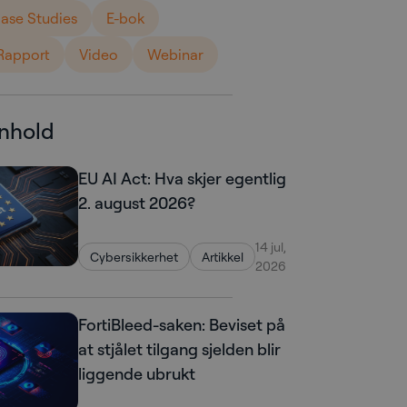
ase Studies
E-bok
Rapport
Video
Webinar
nnhold
EU AI Act: Hva skjer egentlig
2. august 2026?
14 jul,
Cybersikkerhet
Artikkel
2026
FortiBleed-saken: Beviset på
at stjålet tilgang sjelden blir
liggende ubrukt