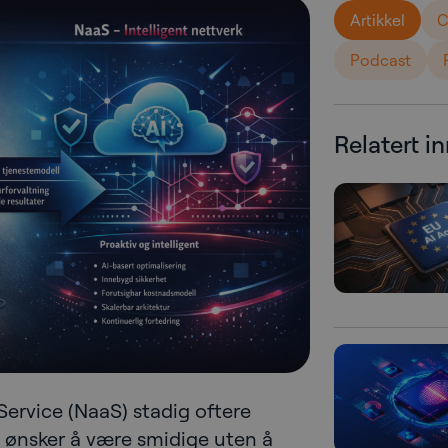
Artikkel
C
Podcast
Relatert i
 Service (NaaS) stadig oftere
 ønsker å være smidige uten å