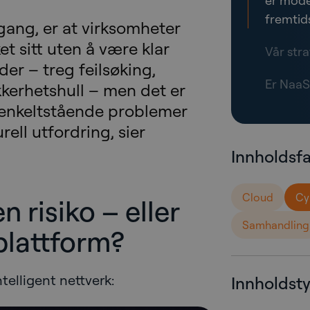
er mode
fremtid
gang, er at virksomheter
et sitt uten å være klar
Vår str
der – treg feilsøking,
Er NaaS 
kkerhetshull – men det er
 enkeltstående problemer
rell utfordring, sier
Innholdsf
Cloud
Cy
n risiko – eller
Samhandling
plattform?
ntelligent nettverk:
Innholdst