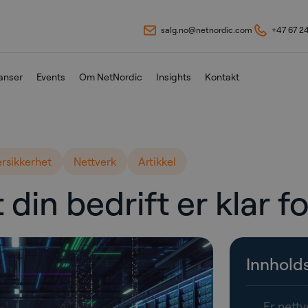
salg.no@netnordic.com
+47 67 2
anser
Events
Om NetNordic
Insights
Kontakt
rsikkerhet
Nettverk
Artikkel
 din bedrift er klar 
Innhold
Er nettv