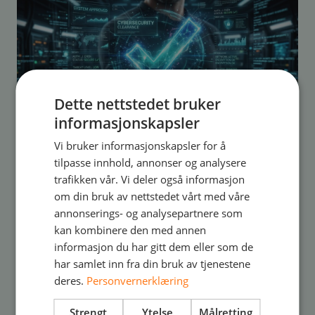
Dette nettstedet bruker
informasjonskapsler
Vi bruker informasjonskapsler for å
tilpasse innhold, annonser og analysere
Cybersikkerhet
Artikkel
jun 28, 2026
trafikken vår. Vi deler også informasjon
Når angriperne går gjennom leverandøren
om din bruk av nettstedet vårt med våre
annonserings- og analysepartnere som
din
kan kombinere den med annen
informasjon du har gitt dem eller som de
har samlet inn fra din bruk av tjenestene
deres.
Personvernerklæring
Strengt
Ytelse
Målretting