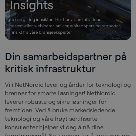
Insights
La oss gi deg innsikten. Her har vi samlet videoer,
casestudier, webinarer, artikler, whitepapers og rapporter;
innsikt fra våre bransjeeksperter.
Din samarbeidspartner på
kritisk infrastruktur
Vi i NetNordic lever og ånder for teknologi og
brenner for smarte løsninger! NetNordic
leverer robuste og sikre løsninger for
fremtiden. Ved å bruke markedsledende
teknologi og våre høyt sertifiserte
konsulenter hjelper vi deg å nå dine
forretningsmål. Se videoen for å lære mer om