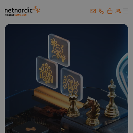
NetNordic Norway
Gå til innhold