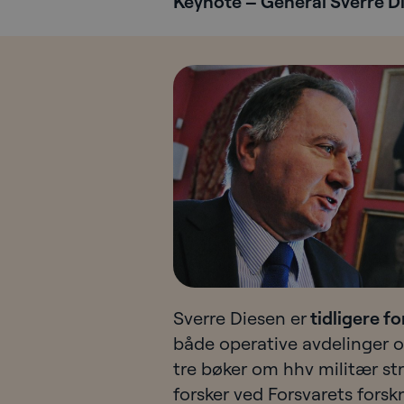
Keynote – General Sverre D
Sverre Diesen er
tidligere f
både operative avdelinger og
tre bøker om hhv militær st
forsker ved Forsvarets forskn