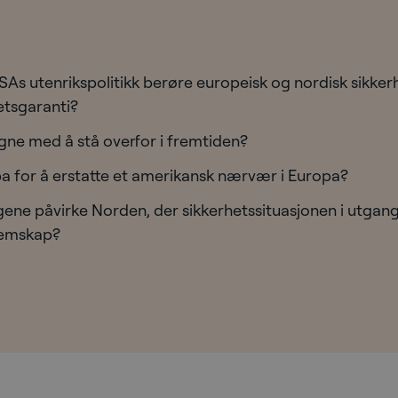
SAs utenrikspolitikk berøre europeisk og nordisk sikkerh
etsgaranti?
gne med å stå overfor i fremtiden?
pa for å erstatte et amerikansk nærvær i Europa?
ngene påvirke Norden, der sikkerhetssituasjonen i utga
lemskap?