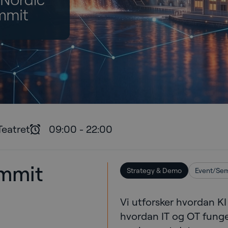
Teatret
09:00
-
22:00
mmit
Strategy & Demo
Event/Sem
Vi utforsker hvordan KI
hvordan IT og OT funge