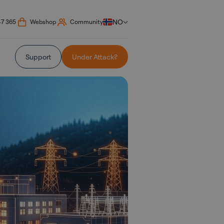
NO
47 365
Webshop
Community
Support
Under Attack?