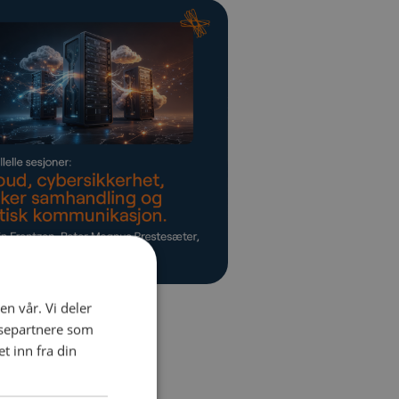
en vår. Vi deler
ysepartnere som
 inn fra din