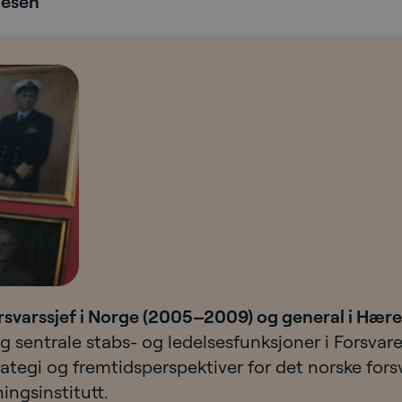
iesen
orsvarssjef i Norge (2005–2009) og general i Hær
 sentrale stabs- og ledelsesfunksjoner i Forsvare
rategi og fremtidsperspektiver for det norske for
ingsinstitutt.