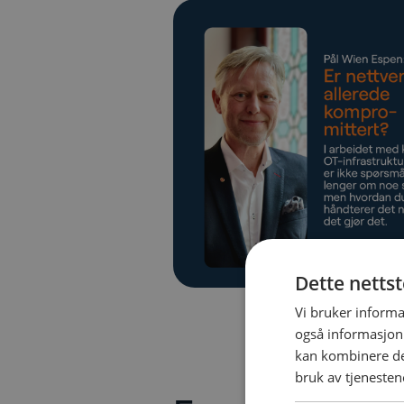
Dette netts
Vi bruker informa
også informasjon
kan kombinere de
bruk av tjenesten