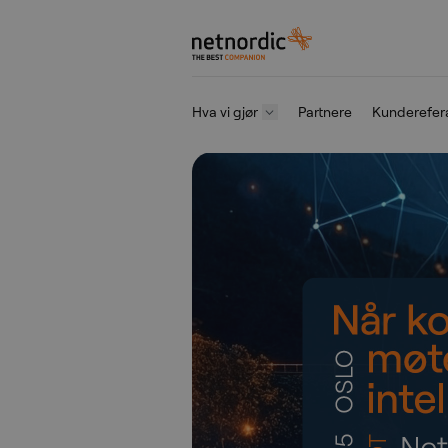
NetNordic Norway
Hva vi gjør
Partnere
Kunderefer
Gå til innhold