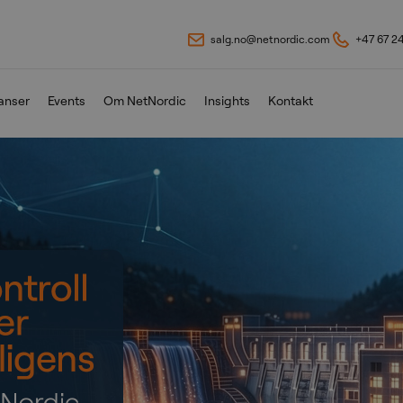
salg.no@netnordic.com
+47 67 2
anser
Events
Om NetNordic
Insights
Kontakt