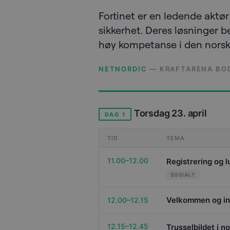
Fortinet er en ledende aktø
sikkerhet. Deres løsninger b
høy kompetanse i den norsk
NETNORDIC
— KRAFTARENA BO
Torsdag 23. april
DAG 1
TID
TEMA
11.00–12.00
Registrering og l
SOSIALT
Velkommen og in
12.00–12.15
12.15–12.45
Trusselbildet i n