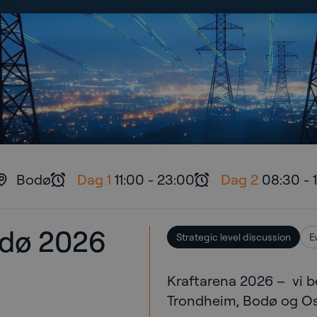
Bodø
Dag 1
11:00
-
23:00
Dag 2
08:30
-
odø 2026
Strategic level discussion
E
Kraftarena 2026 – vi b
Trondheim, Bodø og Os