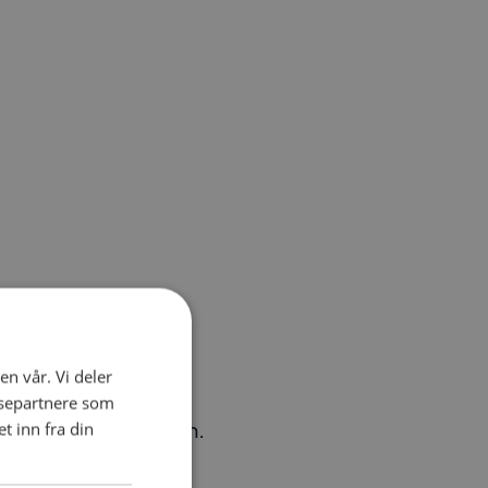
en vår. Vi deler
ysepartnere som
t i egen organisasjon.
 inn fra din