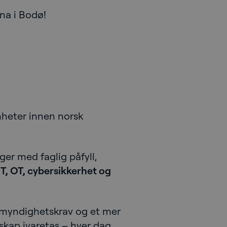
na i Bodø!
mheter innen norsk
ger med faglig påfyll,
IT, OT, cybersikkerhet og
e myndighetskrav og et mer
dskap ivaretas – hver dag,