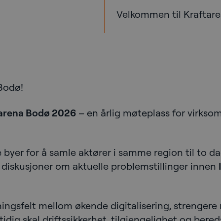
Velkommen til Kraftare
Bodø!
arena Bodø 2026
– en årlig møteplass for virkso
 byer for å samle aktører i samme region til to da
 diskusjoner om aktuelle problemstillinger innen
nningsfelt mellom økende digitalisering, strenger
idig skal driftssikkerhet, tilgjengelighet og bere