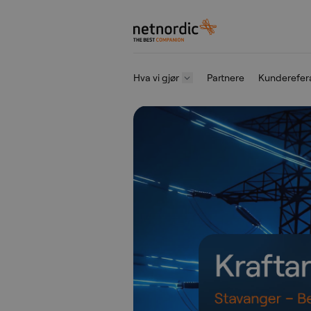
NetNordic Norway
Hva vi gjør
Partnere
Kunderefer
Gå til innhold