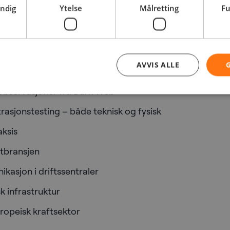
forvente?
endig
Ytelse
Målretting
Fu
økelys på:
AVVIS ALLE
t mot norsk kraftforsyning
observasjoner fra Dark Web
rasjonstesting – både teknisk og fysisk
ksis
ftbransjen
kasjon i driftssentraler
sk infrastruktur
ropeisk kraftsektor