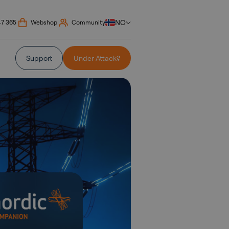
NO
47 365
Webshop
Community
Support
Under Attack?