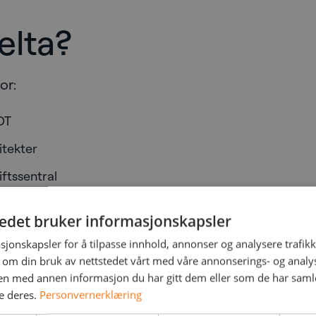
elta?
or:
OT
itekter
ftssentral
r i kraftselskap
tedet bruker informasjonskapsler
etsledere
sjonskapsler for å tilpasse innhold, annonser og analysere trafikk
 om din bruk av nettstedet vårt med våre annonserings- og anal
ivå som er praktisk, relevant og direkte anvendbar
n med annen informasjon du har gitt dem eller som de har samlet
e deres.
Personvernerklæring