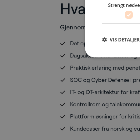
Hva kan du 
Strengt nødv
Gjennom to dager setter vi s
VIS DETALJER
Det oppdaterte trusselbilde
Dagsaktuelle hendelser og 
Praktisk erfaring med penet
SOC og Cyber Defense i pra
IT- og OT-arkitektur for kra
Kontrollrom og talekommuni
Plattformløsninger for kriti
Kundecaser fra norsk og eu