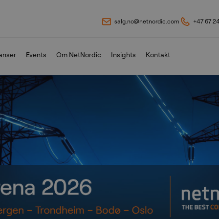
salg.no@netnordic.com
+47 67 2
anser
Events
Om NetNordic
Insights
Kontakt