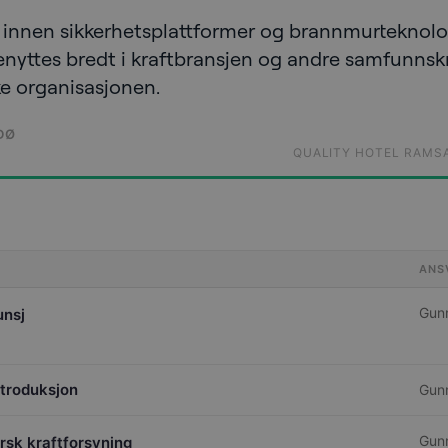
r innen sikkerhetsplattformer og brannmurteknolo
enyttes bredt i kraftbransjen og andre samfunnskri
e organisasjonen.
DØ
QUALITY HOTEL RAMSAL
ANS
Gun
unsj
troduksjon
Gun
Gun
orsk kraftforsyning