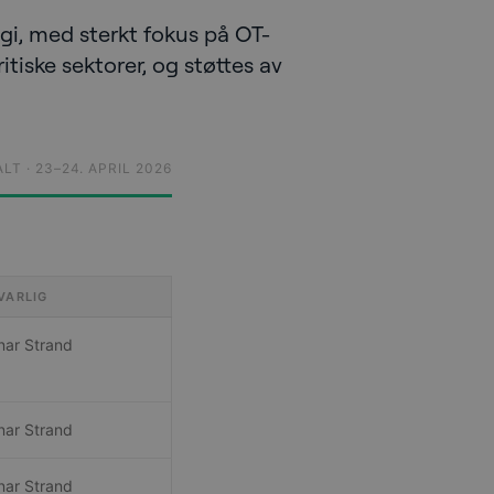
gi, med sterkt fokus på OT-
tiske sektorer, og støttes av
T · 23–24. APRIL 2026
VARLIG
nar Strand
nar Strand
nar Strand