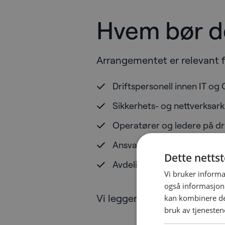
Hvem bør d
Arrangementet er relevant f
Driftspersonell innen IT og 
Sikkerhets- og nettverksark
Operatører og ledere på dri
Ansvarlige for kontaktsente
Dette netts
Avdelingsledere og sikkerh
Vi bruker informa
også informasjon
Vi legger opp til et faglig n
kan kombinere de
bruk av tjenesten