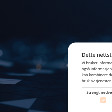
Dette netts
Vi bruker informa
også informasjon
kan kombinere de
bruk av tjenesten
Strengt nødv