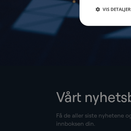
VIS DETALJER
Vårt nyhets
Få de aller siste nyhetene o
innboksen din.