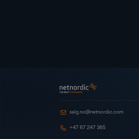
Bunntekst
NetNordic Norway
salg.no@netnordic.com
+47 67 247 365