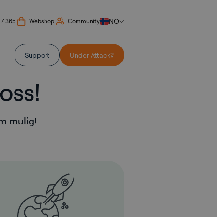
NO
47 365
Webshop
Community
Support
Under Attack?
oss!
om mulig!