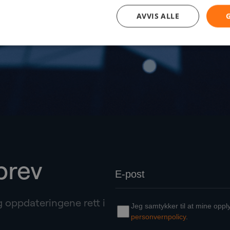
AVVIS ALLE
brev
g oppdateringene rett i