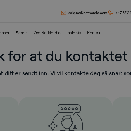
salg.no@netnordic.com
+47 67 2
anser
Events
Om NetNordic
Insights
Kontakt
k for at du kontaktet 
 ditt er sendt inn. Vi vil kontakte deg så snart s