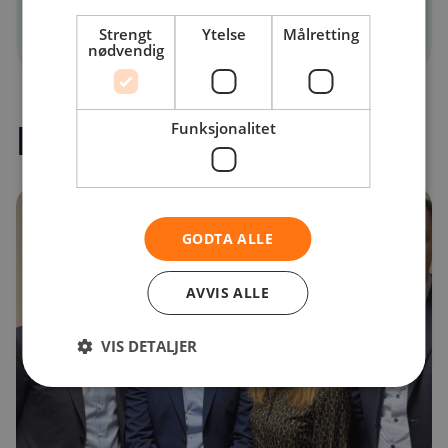
Strengt
Ytelse
Målretting
nødvendig
Relatert innhold
Funksjonalitet
GODTA ALLE
AVVIS ALLE
VIS DETALJER