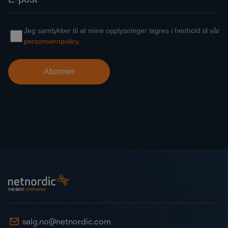
Bunntekst
NetNordic Norway
salg.no@netnordic.com