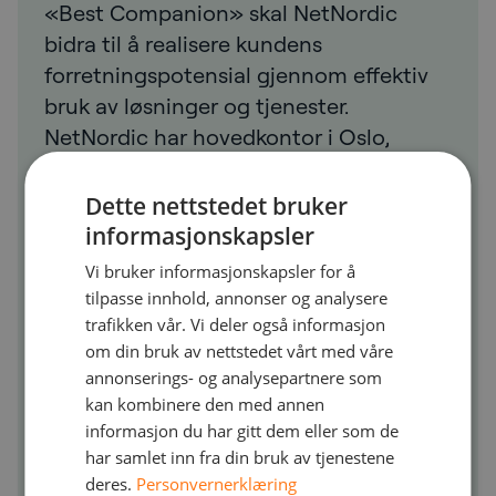
«Best Companion» skal NetNordic
bidra til å realisere kundens
forretningspotensial gjennom effektiv
bruk av løsninger og tjenester.
NetNordic har hovedkontor i Oslo,
Norge. 2016 proforma omsetning var
850 millioner NOK med en EBITDA på
Dette nettstedet bruker
53 millioner NOK. Etter oppkjøpet vil
informasjonskapsler
selskapet vokse til en pro-forma
Vi bruker informasjonskapsler for å
omsetning på over 1 milliard i 2017 og
tilpasse innhold, annonser og analysere
ha 280 ansatte på 12 kontorer i Norden,
trafikken vår. Vi deler også informasjon
om din bruk av nettstedet vårt med våre
fordelt på datterselskaper i Norge,
annonserings- og analysepartnere som
Sverige, Danmark og Finland. Les mer
kan kombinere den med annen
på
www.netnordic.no
informasjon du har gitt dem eller som de
har samlet inn fra din bruk av tjenestene
deres.
Personvernerklæring