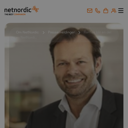
NetNordic Norway
Gå til innhold
Om NetNordic
Pressemeldinger
RanTek blir en del
av NetNordi...